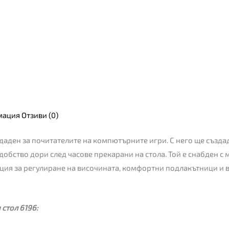
мация
Отзиви (0)
ъздаден за почитателите на компютърните игри. С него ще създ
добство дори след часове прекарани на стола. Той е снабден с
ция за регулиране на височината, комфортни подлакътници и въ
стол 6196: