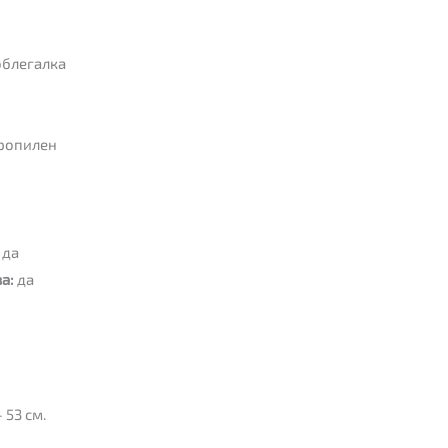
облегалка
ропилен
да
а:
да
 53 см.