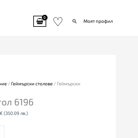
♡
Търси
Моят профил
al
Текущата
цена
е:
0€
179.00€
ние
/
Геймърски столове
/ Геймърски
5
(350.09
тол 6196
лв.).
€
(350.09 лв.)