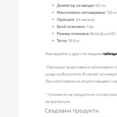
Диаметър на звезда:
60 см.
Максимално натоварване:
130 кг
Гаранция:
24 месеца
Брой опаковки:
1 бр.
Размер опаковка
(ВхШхД см):65 x
Тегло:
16.8 кг.
Разгледайте и другите модели
геймърс
*Периодът за доставка е обикновено от
склад на Вносителя. В случай на изчер
При използване на опция плащане с ка
**Снимките на продуктите са илюстрат
за претенции.
Свързани продукти