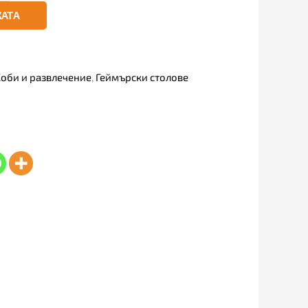
КАТА
оби и развлечение
,
Геймърски столове