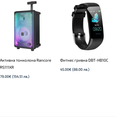
Активна тонколона Rancore
Фитнес гривна DBT-HB10C
RS111XR
45.00
€
(88.00 лв.)
79.00
€
(154.51 лв.)