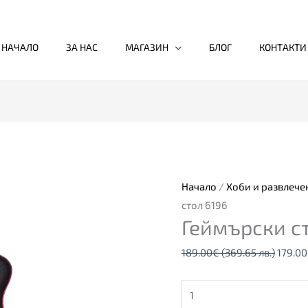
НАЧАЛО
ЗА НАС
МАГАЗИН
БЛОГ
КОНТАКТИ
количество
Origin
за
price
Геймърски
was:
стол
189.0
Начало
/
Хоби и развлече
6196
(369.6
стол 6196
Геймърски с
лв.).
189.00
€
(369.65 лв.)
179.00