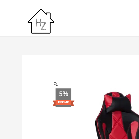
Skip
to
content
🔍
5%
ПРОМО