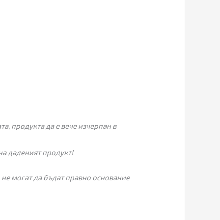
а, продукта да е вече изчерпан в
на даденият продукт!
 не могат да бъдат правно основание