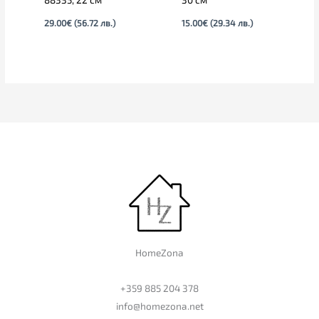
29.00
€
(56.72 лв.)
15.00
€
(29.34 лв.)
HomeZona
+359 885 204 378
info@homezona.net