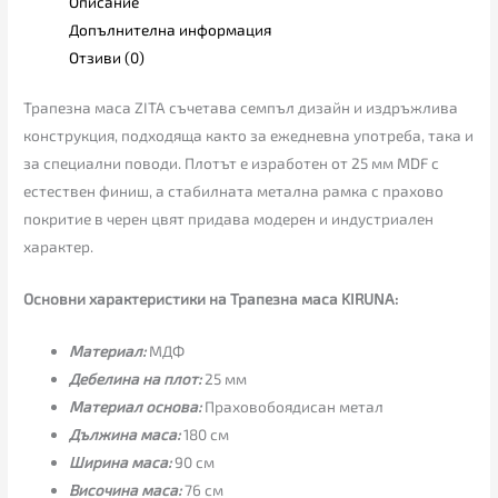
Описание
Допълнителна информация
Отзиви (0)
Трапезна маса ZITA съчетава семпъл дизайн и издръжлива
конструкция, подходяща както за ежедневна употреба, така и
за специални поводи. Плотът е изработен от 25 мм MDF с
естествен финиш, а стабилната метална рамка с прахово
покритие в черен цвят придава модерен и индустриален
характер.
Основни характеристики на Трапезна маса KIRUNA:
Материал:
МДФ
Дебелина на плот:
25 мм
Материал основа:
Праховобоядисан метал
Дължина маса:
180 см
Ширина маса:
90 см
Височина маса:
76 см