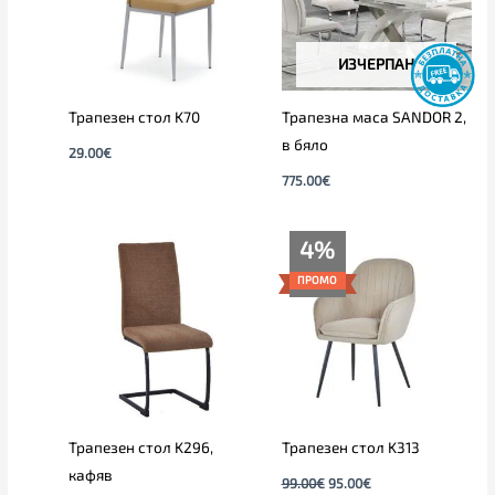
ИЗЧЕРПАН
Трапезен стол K70
Трапезна маса SANDOR 2,
в бяло
29.00
€
775.00
€
Original
Текущата
4%
price
цена
was:
е:
ПРОМО
99.00€.
95.00€.
Трапезен стол K296,
Трапезен стол K313
кафяв
99.00
€
95.00
€