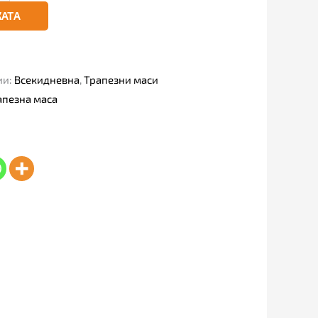
КАТА
ии:
Всекидневна
,
Трапезни маси
апезна маса