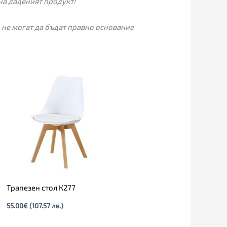
на даденият продукт!
 не могат да бъдат правно основание
Трапезен стол К277
55.00
€
(107.57 лв.)