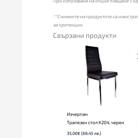
При използване на опция плащане с ка
**Снимките на продуктите са илюстрат
за претенции.
Свързани продукти
Изчерпан
Трапезен стол K204, черен
35.00
€
(68.45 лв.)