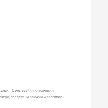
езария. Съчетавайки класически
чери, споделени закуски и разговори,