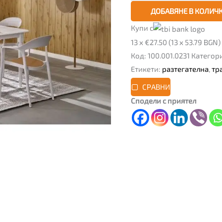
ДОБАВЯНЕ В КОЛИЧ
Купи с
13 x €27.50 (13 x 53.79 BGN)
Код:
100.001.0231
Категор
Етикети:
разтегателна
,
тр
СРАВНИ
Сподели с приятел