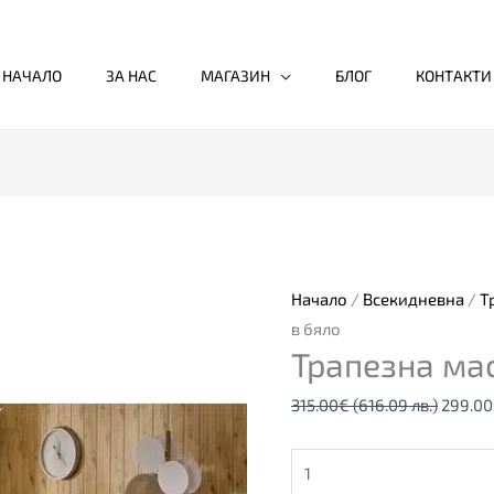
НАЧАЛО
ЗА НАС
МАГАЗИН
БЛОГ
КОНТАКТИ
количество
Origina
за
price
Трапезна
was:
маса
315.00
Начало
/
Всекидневна
/
Т
NELSON,
(616.0
в бяло
Трапезна ма
в
лв.).
бяло
315.00
€
(616.09 лв.)
299.00