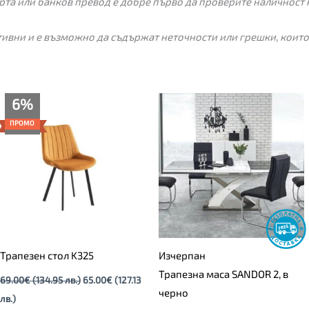
рта или банков превод е добре първо да проверите наличност 
ивни и е възможно да съдържат неточности или грешки, които
Текущата
Original
6%
цена
price
е:
was:
ПРОМО
65.00€
69.00€
(127.13
(134.95
лв.).
лв.).
Трапезен стол K325
Изчерпан
Трапезна маса SANDOR 2, в
69.00
€
(134.95 лв.)
65.00
€
(127.13
черно
лв.)