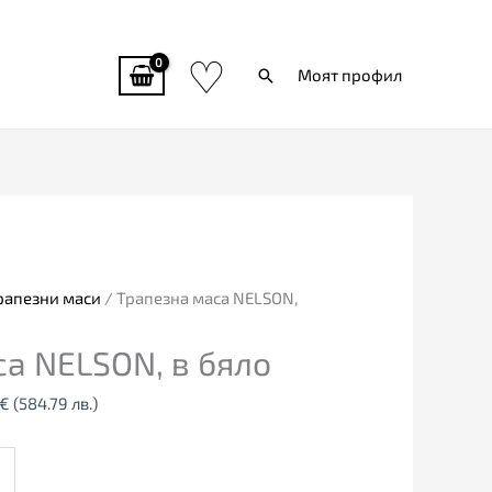
♡
Търси
Моят профил
l
Текущата
цена
е:
€
299.00€
рапезни маси
/ Трапезна маса NELSON,
9
(584.79
са NELSON, в бяло
лв.).
€
(584.79 лв.)