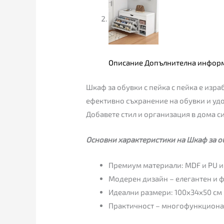
Описание
Допълнителна инфор
Шкаф за обувки с пейка с пейка e из
ефективно съхранение на обувки и удо
Добавете стил и организация в дома си
Основни характеристики на Шкаф за об
Премиум материали: MDF и PU и
Модерен дизайн – елегантен и ф
Идеални размери: 100x34x50 см 
Практичност – многофункционал