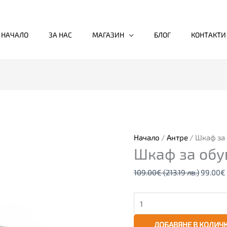
НАЧАЛО
ЗА НАС
МАГАЗИН
БЛОГ
КОНТАКТИ
количество
Original
за
price
Шкаф
was:
за
109.00
Начало
/
Антре
/ Шкаф за 
Шкаф за обув
обувки
(213.19
с
лв.).
109.00
€
(213.19 лв.)
99.00
€
пейка,
бял
ДОБАВЯНЕ В КОЛИЧ