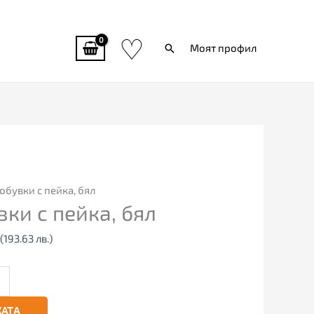
♡
Търси
Моят профил
Текущата
цена
е:
€
99.00€
обувки с пейка, бял
ки с пейка, бял
(193.63
лв.).
(193.63 лв.)
КАТА