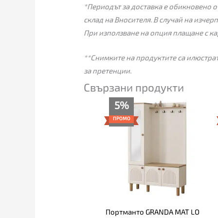
*Периодът за доставка е обикновено от
склад на Вносителя. В случай на изчер
При използване на опция плащане с ка
**Снимките на продуктите са илюстрат
за претенции.
Свързани продукти
Текущата
Original
5%
цена
price
е:
was:
ПРОМО
509.00€
535.00€
(995.52
(1,046.37
лв.).
лв.).
Портманто GRANDA МАТ LO