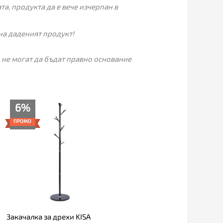
а, продукта да е вече изчерпан в
на даденият продукт!
 не могат да бъдат правно основание
Текущата
Original
6%
цена
price
е:
was:
ПРОМО
33.00€
35.00€
(64.54
(68.45
лв.).
лв.).
Закачалка за дрехи KISA