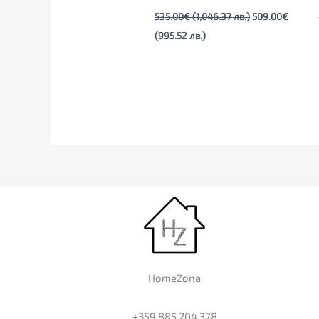
535.00
€
(1,046.37 лв.)
509.00
€
(995.52 лв.)
HomeZona
+359 885 204 378