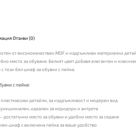
мация
Отзиви (0)
работен от висококачествен MDF и издръжливи материални дета
бно място за обуване. Белият цвят добавя елегантен и класиче
 с този бял шкаф за обувки с пейка.
увки с пейка:
 пластмасови детайли, за издръжливост и модерен вид
ункционален, идеален за коридори и антрета
– достатъчно място за обувки и удобно място за сядане
ен шкаф с включена пейка за ваше удобство