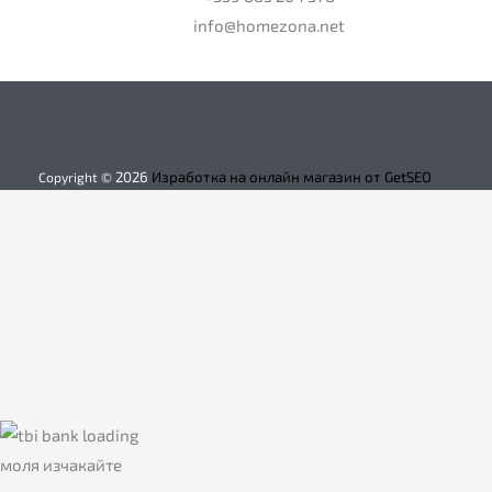
info@homezona.net
2026
Изработка на онлайн магазин от GetSEO
Copyright ©
моля изчакайте