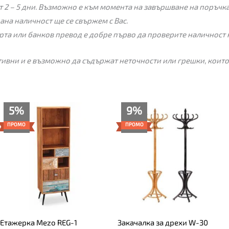
 2 – 5 дни. Възможно е към момента на завършване на поръчкат
пана наличност ще се свържем с Вас.
рта или банков превод е добре първо да проверите наличност 
ивни и е възможно да съдържат неточности или грешки, които
Текущата
Original
Original
Текущата
5%
9%
цена
price
price
цена
е:
was:
was:
е:
ПРОМО
ПРОМО
185.00€
195.00€
65.00€.
59.00€.
(361.83
(381.39
лв.).
лв.).
Етажерка Mezo REG-1
Закачалка за дрехи W-30