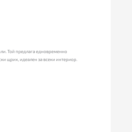
йли. Той предлага едновременно
ски щрих, идеален за всеки интериор.