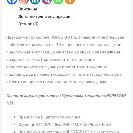
Описание
Допълнителна информация
Отзиви (0)
Преносима тонколона HOPESTAR H13 е идеалния партньор за
любителите на музиката. Тази преносима тонколона ще ви
предложи впечатляващо качество на звука и завладяващи
визуални ефекти. Съвременните технологии и
разнообразието от функции правят тази тонколона
подходяща за всякакви поводи — от партита и дейности на
открито до просто наслаждаване на музика у дома.
Основни характеристики на Преносима тонколона HOPESTAR
H13:
Преносима Bluetooth тонколона
Функции BT/TF/U-Disc/MIC/FM/AUX/Power Bank
Преносима тонколона HOPESTAR H13 е с говорители