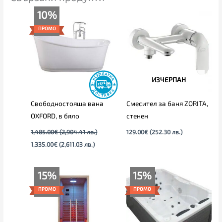
Original
Текущата
10%
price
цена
was:
е:
ПРОМО
1,485.00€
1,335.00€
(2,904.41
(2,611.03
лв.).
лв.).
ИЗЧЕРПАН
Свободностояща вана
Смесител за баня ZORITA,
OXFORD, в бяло
стенен
1,485.00
€
(2,904.41 лв.)
129.00
€
(252.30 лв.)
1,335.00
€
(2,611.03 лв.)
Price
Price
15%
15%
range:
range:
1,345.00€
3,809.00€
ПРОМО
ПРОМО
through
through
1,499.00€
4,265.00€