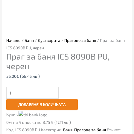
Начало
/
Баня
/
Душ корита
/
Прагове за баня
/ Праг за баня
ICS 8090B PU, черен
Праг за баня ICS 8090B PU,
черен
35.00
€
(68.45 лв.)
ДОБАВЯНЕ В КОЛИЧКАТА
Купи с
0% на 4 вноски по 8.75 € (17.11 лв.)
Код:
ICS 8090B PU
Категории:
Баня
,
Прагове за баня
Етикет: