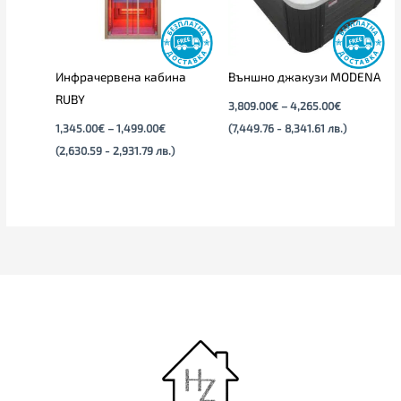
Инфрачервена кабина
Външно джакузи MODENA
RUBY
3,809.00
€
–
4,265.00
€
1,345.00
€
–
1,499.00
€
(7,449.76 - 8,341.61 лв.)
(2,630.59 - 2,931.79 лв.)