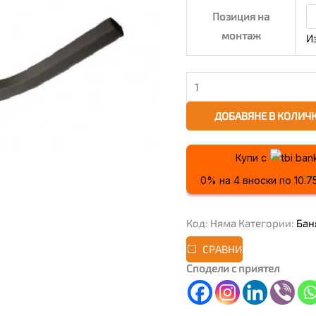
Позиция на
монтаж
И
ДОБАВЯНЕ В КОЛИЧ
Купи с
0% на 4 вноски по 10.75 
Код:
Няма
Категории:
Бан
СРАВНИ
Сподели с приятел