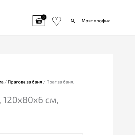
♡
Търси
Моят профил
та
/
Прагове за баня
/ Праг за баня,
, 120х80х6 см,