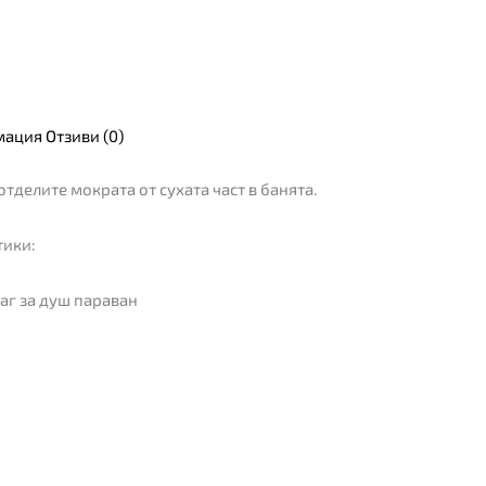
мация
Отзиви (0)
отделите мократа от сухата част в банята.
тики:
г за душ параван