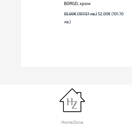
BORGO, хром
55.00
€
(107.57 лв.)
52.00
€
(101.70
лв.)
HomeZona