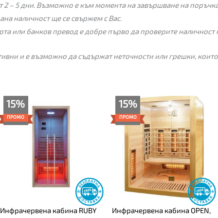
 2 – 5 дни. Възможно е към момента на завършване на поръчкат
пана наличност ще се свържем с Вас.
рта или банков превод е добре първо да проверите наличност 
ивни и е възможно да съдържат неточности или грешки, които
Price
Текущата
Original
15%
15%
range:
цена
price
1,345.00€
е:
was:
ПРОМО
ПРОМО
through
1,959.00€
2,305.00€
1,499.00€
(3,831.47
(4,508.19
лв.).
лв.).
Инфрачервена кабина RUBY
Инфрачервена кабина OPEN,