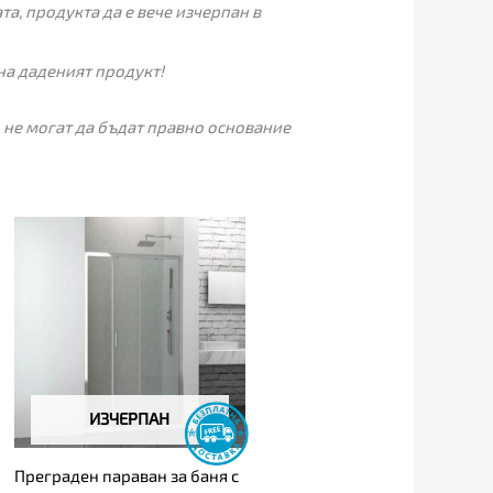
а, продукта да е вече изчерпан в
на даденият продукт!
 не могат да бъдат правно основание
Price
range:
289.00€
through
325.00€
ИЗЧЕРПАН
Преграден параван за баня с