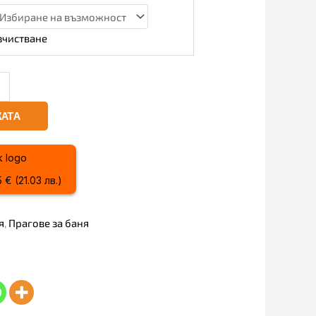
зчистване
КАТА
€ (21.03 лв.)
я
,
Прагове за баня