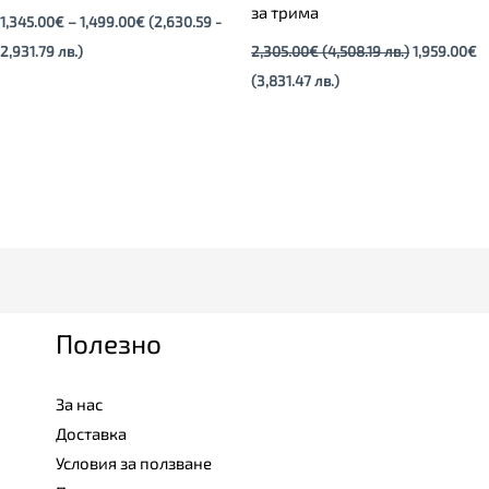
за трима
1,345.00
€
–
1,499.00
€
(2,630.59 -
2,931.79 лв.)
2,305.00
€
(4,508.19 лв.)
1,959.00
€
(3,831.47 лв.)
Полезно
За нас
Доставка
Условия за ползване