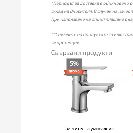
*Периодът за доставка е обикновено от
склад на Вносителя. В случай на изчер
При използване на опция плащане с ка
**Снимките на продуктите са илюстрат
за претенции.
Свързани продукти
Текущата
Original
5%
цена
price
е:
was:
ПРОМО
52.00€
55.00€
(101.70
(107.57
лв.).
лв.).
Смесител за умивалник