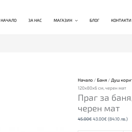
НАЧАЛО
ЗА НАС
МАГАЗИН
БЛОГ
КОНТАКТИ
количество
Original
Текущата
за
price
цена
Праг
was:
е:
за
45.00€.
43.00€.
Начало
/
Баня
/
Душ кори
баня,
120х80х6 см, черен мат
Праг за баня
120х80х6
см,
черен мат
черен
45.00
€
43.00
€
(84.10 лв.)
мат