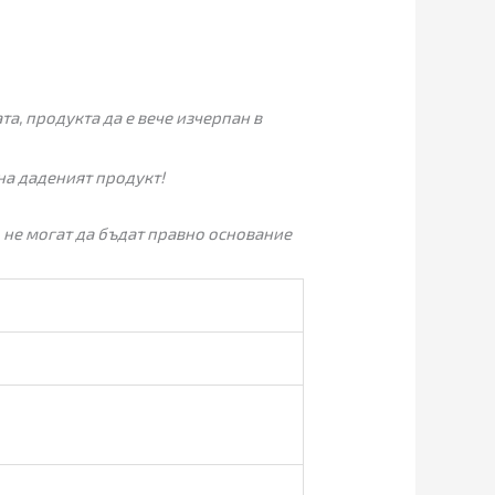
а, продукта да е вече изчерпан в
на даденият продукт!
 не могат да бъдат правно основание