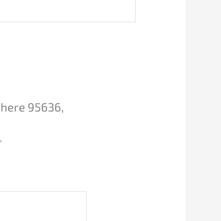
here 95636,
*