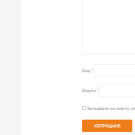
Име
*
Имейл
*
Запазване на името, и