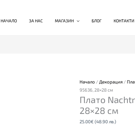
НАЧАЛО
ЗА НАС
МАГАЗИН
БЛОГ
КОНТАКТИ
Начало
/
Декорация
/
Пла
95636, 28×28 см
Плато Nacht
28×28 см
25.00
€
(48.90 лв.)