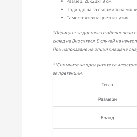
Размер: 28x28x1.9 см
Подходяща за съдомиялна маш
Самостоятелна цветна кутия
*Периодът за доставка е обикновено от
склад на Вносителя. В случай на изчер
При използване на опция плащане с ка
**Снимките на продуктите са илюстрат
за претенции.
Тегло
Размери
Бранд