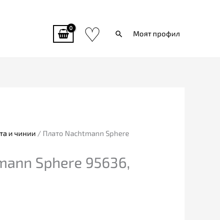
♡
Търси
Моят профил
та и чинии
/ Плато Nachtmann Sphere
mann Sphere 95636,