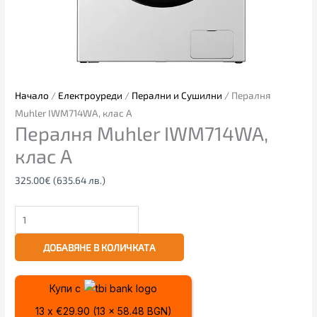
Начало
/
Електроуреди
/
Перални и Сушилни
/ Пералня
Muhler IWM714WA, клас А
Пералня Muhler IWM714WA,
клас А
325.00
€
(635.64 лв.)
ДОБАВЯНЕ В КОЛИЧКАТА
Купи с
13 x €29.90 (13 x 58.48 BGN)