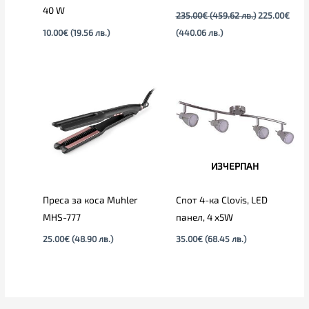
40 W
235.00
€
(459.62 лв.)
225.00
€
10.00
€
(19.56 лв.)
(440.06 лв.)
ИЗЧЕРПАН
Преса за коса Muhler
Спот 4-ка Clovis, LED
MHS-777
панел, 4 х5W
25.00
€
(48.90 лв.)
35.00
€
(68.45 лв.)