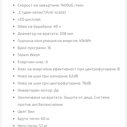
Скорост на завъртане: 1400об./мин.
„Студен капак“(Anti-scald)
LED дисплей
Обем на барабана: 49 л
Диаметър на вратата: 308 мм
Годишна консумация на енергия: 45kWh
Брой програми: 16
Steam Wash
Енергиен клас: A
Клас на енергийна ефективност при центрофугиране: B
Ниво на шум при изпиране: 62dB
Ниво на шум при центрофугиране: 76dB
Инверторен мотор: Да
Заключване на вратата, Защита от деца, Система
против дисбалансиране
Цвят: Бял
Бруто тегло: 60 кг
Нето тегло: 57 кг