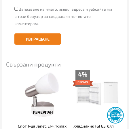
Запазване на името, имейл адреса и уебсайта ми
в този браузър за следващия път когато
коментирам.
Свързани продукти
Текущата
Original
4%
цена
price
е:
was:
ПРОМО
225.00€
235.00€
(440.06
(459.62
лв.).
лв.).
ИЗЧЕРПАН
Спот 1-ца Janet, E14, 1xmax
Хладилник FSI 85, бял