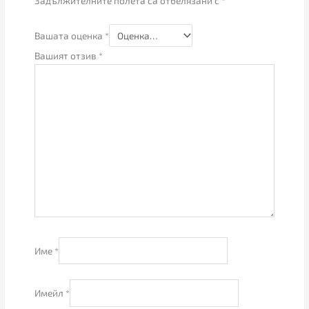
Задължителните полета са отбелязани с
*
Вашата оценка
*
Вашият отзив
*
Име
*
Имейл
*