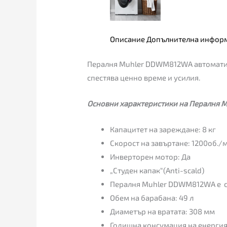
Описание
Допълнителна инфор
Пералня Muhler DDWM812WA автоматизи
спестява ценно време и усилия.
Основни характеристики на Пералня 
Капацитет на зареждане: 8 кг
Скорост на завъртане: 1200об./
Инверторен мотор: Да
„Студен капак“(Anti-scald)
Пералня Muhler DDWM812WA е с
Обем на барабана: 49 л
Диаметър на вратата: 308 мм
Годишна консумация на енергия