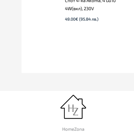
Спот 4-ка Akoma, 4 Gu10
4W(вкл), 230V
49.00
€
(95.84 лв.)
HomeZona