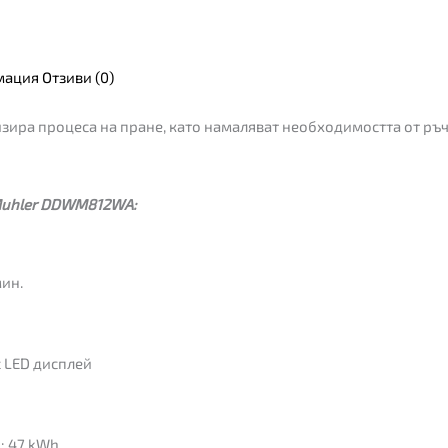
мация
Отзиви (0)
ра процеса на пране, като намаляват необходимостта от ръчн
Muhler DDWM812WA:
мин.
 LED дисплей
: 47 kWh