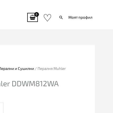
♡
Търси
Моят профил
Перални и Сушилни
/ Пералня Muhler
hler DDWM812WA