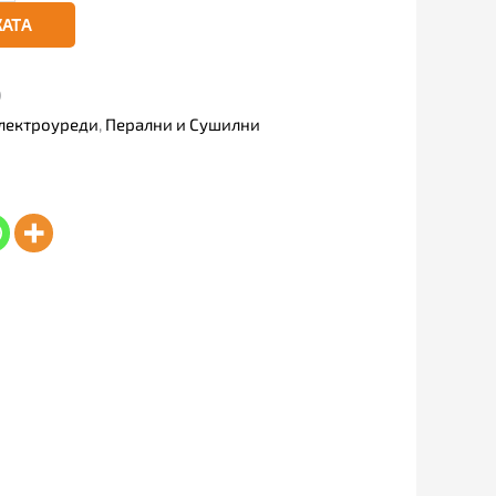
КАТА
)
лектроуреди
,
Перални и Сушилни