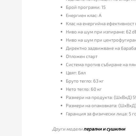
Брой програми: 15
Енергиен клас: A
Клас на енергийна ефективност
Ниво на шум при изпиране: 62 d
Ниво на шум при центрофугиран
Директно задвижване на барабан
Отложен старт
Система против събиране на пя
Цвят: Бял
Бруто тегло: 63 кг
Нето тегло: 60 кг
Размери на продукта: (ШхВхД) 
Размери на опаковката: (ШхВхД
Гаранция за физически лица: 5 
Други модели
перални и сушилни