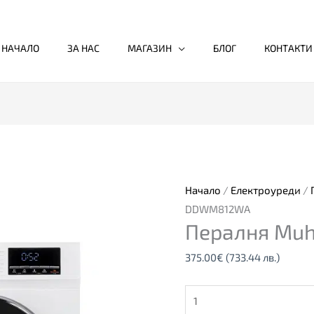
НАЧАЛО
ЗА НАС
МАГАЗИН
БЛОГ
КОНТАКТИ
количество
за
Пералня
Muhler
Начало
/
Електроуреди
/
DDWM812WA
DDWM812WA
Пералня Mu
375.00
€
(733.44 лв.)