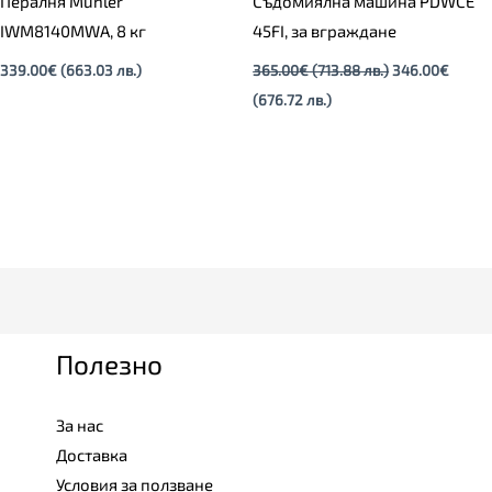
Пералня Muhler
Съдомиялна машина PDWCE
IWM8140MWA, 8 кг
45FI, за вграждане
339.00
€
(663.03 лв.)
365.00
€
(713.88 лв.)
346.00
€
(676.72 лв.)
Полезно
За нас
Доставка
Условия за ползване