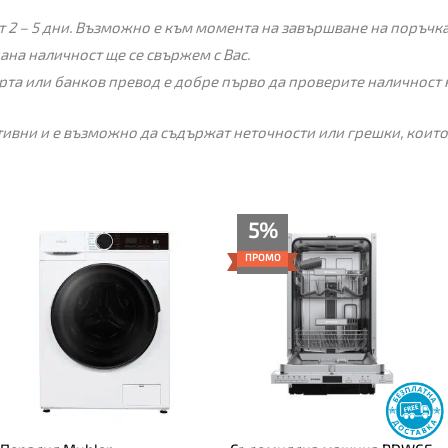
 2 – 5 дни. Възможно е към момента на завършване на поръчкат
пана наличност ще се свържем с Вас.
рта или банков превод е добре първо да проверите наличност 
ивни и е възможно да съдържат неточности или грешки, които
Текущата
Original
5%
цена
price
е:
was:
ПРОМО
346.00€
365.00€
(676.72
(713.88
лв.).
лв.).