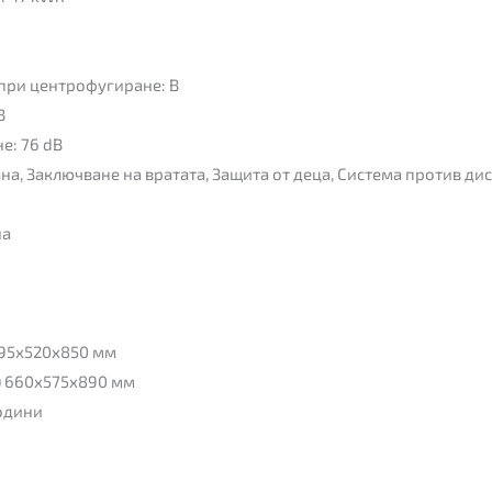
 при центрофугиране: B
B
е: 76 dB
а, Заключване на вратата, Защита от деца, Система против д
на
595x520x850 мм
) 660x575x890 мм
години