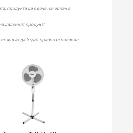
а, продукта да е вече изчерпан в
на даденият продукт!
 не могат да бъдат правно основание