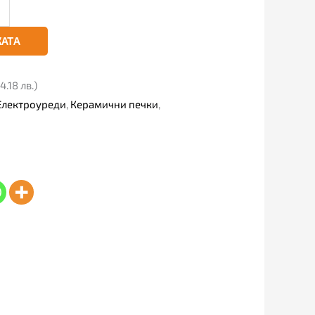
КАТА
4.18 лв.)
Електроуреди
,
Керамични печки
,