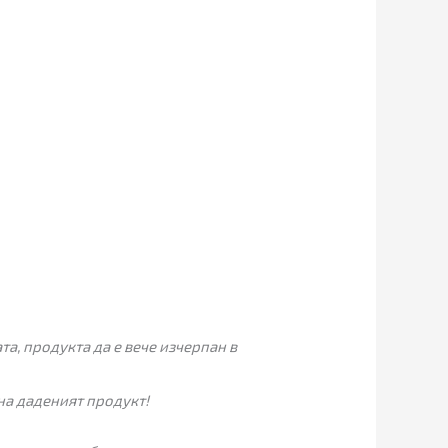
а, продукта да е вече изчерпан в
на даденият продукт!