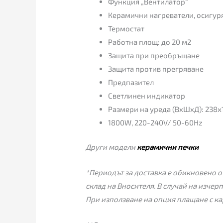
Функция „Вентилатор“
Керамични нагреватели, осигур
Термостат
Работна площ: до 20 м2
Защита при преобръщане
Защита против прегряване
Предпазител
Светлинен индикатор
Размери на уреда (ВxШxД): 238х
1800W, 220-240V/ 50-60Hz
Други модели
керамични печки
*Периодът за доставка е обикновено от
склад на Вносителя. В случай на изчер
При използване на опция плащане с ка