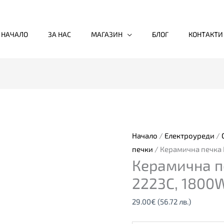
НАЧАЛО
ЗА НАС
МАГАЗИН
БЛОГ
КОНТАКТИ
количество
за
Керамична
печка
Начало
/
Електроуреди
/
HOMA
печки
/ Керамична печка
Керамична п
HCH-
2223C,
2223C, 1800
1800W
29.00
€
(56.72 лв.)