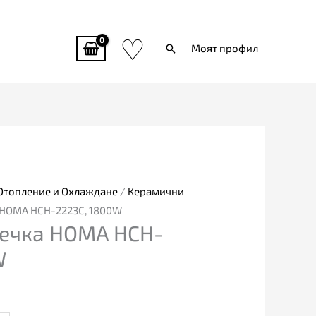
♡
Търси
Моят профил
Отопление и Охлаждане
/
Керамични
 HOMA HCH-2223C, 1800W
ечка HOMA HCH-
W