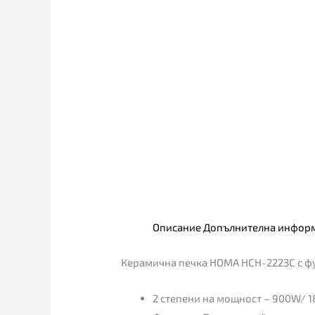
Описание
Допълнителна инфор
Керамична печка HOMA HCH-2223C с ф
2 степени на мощност – 900W/ 