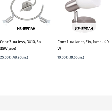
ИЗЧЕРПАН
ИЗЧЕРПАН
Спот 3-ка Jess, GU10, 3 x
Спот 1-ца Janet, E14, 1xmax 40
35W(вкл)
W
25.00
€
(48.90 лв.)
10.00
€
(19.56 лв.)