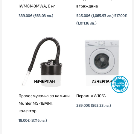
IWM8140MWA, 8 кг
вграждане
339.00
€
(663.03 лв.)
545.00
€
(1,065.93 лв.)
517.00
€
(1,011.16 лв.)
ИЗЧЕРПАН
ИЗЧЕРПАН
Прахосмукачка за камини
Пералня W10FA
Muhler MS-18MN1,
289.00
€
(565.23 лв.)
колектор
19.00
€
(37.16 лв.)