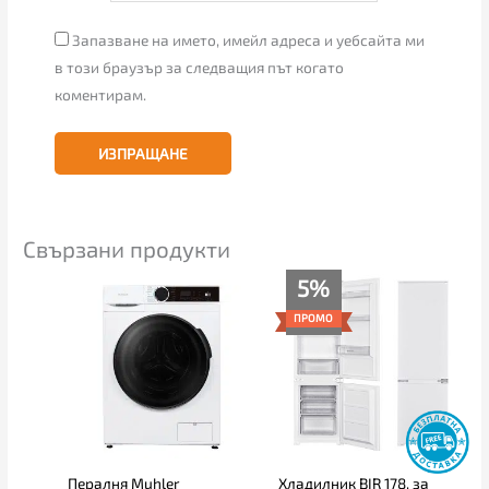
Запазване на името, имейл адреса и уебсайта ми
в този браузър за следващия път когато
коментирам.
Свързани продукти
Текущата
Original
5%
цена
price
е:
was:
ПРОМО
517.00€
545.00€
(1,011.16
(1,065.93
лв.).
лв.).
Пералня Muhler
Хладилник BIR 178, за