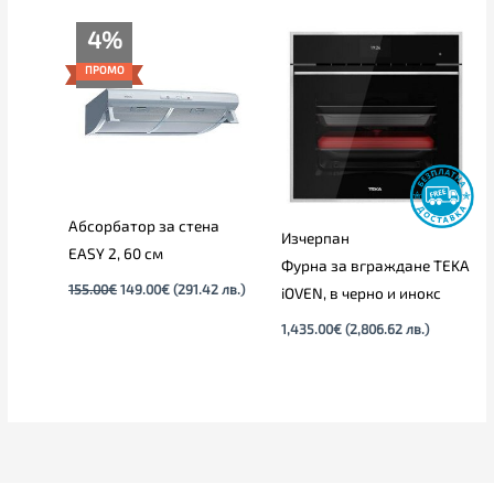
Original
Текущата
4%
price
цена
was:
е:
ПРОМО
155.00€.
149.00€.
Абсорбатор за стена
Изчерпан
EASY 2, 60 см
Фурна за вграждане TEKA
155.00
€
149.00
€
(291.42 лв.)
iOVEN, в черно и инокс
1,435.00
€
(2,806.62 лв.)