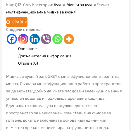
Код:
Q12-Grey
Категории:
Кухня
,
Мивки за кухня
Етикет:
мултифункционална мивка за кухня
СРАВНИ
Сподели с приятел
Описание
Допълнителна информация
Отзиви (0)
Мивка за кухня Spark GREY e многофункционална гранитна
мивка. Създава многофункционално работно пространство,
за да можете удобно да миете плодове и зеленчуци с нейния
уникален водопад и подходяща дренажна кошница.
Единичната голяма купа осигурява достатъчно
пространство за накисване и почистване на съдове за
готвене, докато наклонената основа към единичния
изместен дренаж минимизира натрупването на вода.