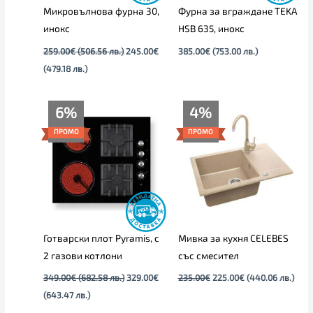
Микровълнова фурна 30,
Фурна за вграждане TEKA
инокс
HSB 635, инокс
259.00
€
(506.56 лв.)
245.00
€
385.00
€
(753.00 лв.)
(479.18 лв.)
Текущата
Original
Original
Текущата
6%
4%
цена
price
price
цена
е:
was:
was:
е:
ПРОМО
ПРОМО
329.00€
349.00€
235.00€.
225.00€.
(643.47
(682.58
лв.).
лв.).
Готварски плот Pyramis, с
Мивка за кухня CELEBES
2 газови котлони
със смесител
349.00
€
(682.58 лв.)
329.00
€
235.00
€
225.00
€
(440.06 лв.)
(643.47 лв.)