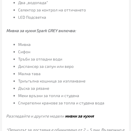
Два „водопада“
Селектор за контрол на оттичането
LED Подсветка
Мивка за кухня Spark GREY включва:
Мивка
Сифон
Тръби за отпадни води
Диспансер за сапун или веро
Малка тава
Триъгълна кошница за изплакване
Дъска за рязане
Меки връзки за топла и студена
Спирателни кранове за топла и студена вода
Разгледайте и другите модели
мивки за кухня
*Периодът за доставка е обикновено от 2 – 5 дни. Възможно е