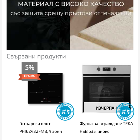
Свързани продукти
Original
Текущата
5%
price
цена
was:
е:
ПРОМО
355.00€.
339.00€.
ИЗЧЕРПАН
Готварски плот
Фурна за вграждане TEKA
PHI62432FMB, 4 зони
HSB 635, инокс