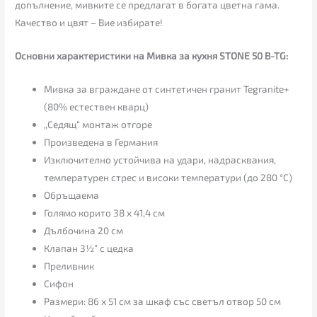
допълнение, мивките се предлагат в богата цветна гама.
Качество и цвят – Вие избирате!
Основни характеристики на Мивка за кухня STONE 50 B-TG:
Мивка за вграждане от синтетичен гранит Tegranite+
(80% естествен кварц)
„Седящ“ монтаж отгоре
Произведена в Германия
Изключително устойчива на удари, надрасквания,
температурен стрес и високи температури (до 280 °С)
Обръщаема
Голямо корито 38 х 41,4 см
Дълбочина 20 см
Клапан 3½” с цедка
Преливник
Сифон
Размери: 86 х 51 см за шкаф със светъл отвор 50 см