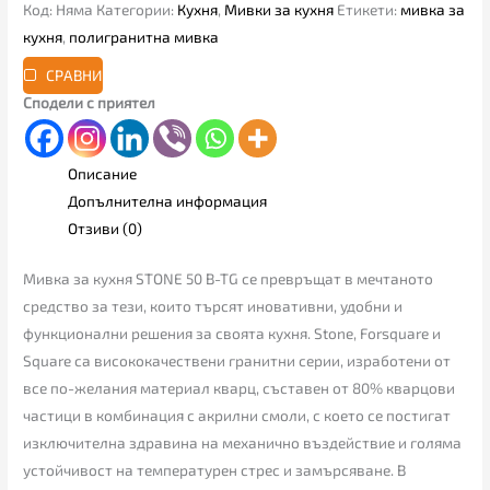
Код:
Няма
Категории:
Кухня
,
Мивки за кухня
Етикети:
мивка за
кухня
,
полигранитна мивка
СРАВНИ
Сподели с приятел
Описание
Допълнителна информация
Отзиви (0)
Мивка за кухня STONE 50 B-TG се превръщат в мечтаното
средство за тези, които търсят иновативни, удобни и
функционални решения за своята кухня. Stone, Forsquare и
Square са висококачествени гранитни серии, изработени от
все по-желания материал кварц, съставен от 80% кварцови
частици в комбинация с акрилни смоли, с което се постигат
изключителна здравина на механично въздействие и голяма
устойчивост на температурен стрес и замърсяване. В