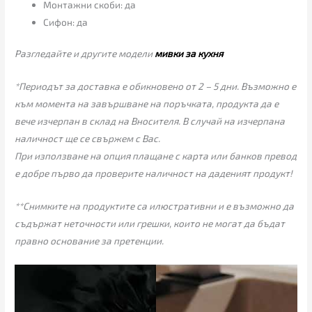
Монтажни скоби: да
Сифон: да
Разгледайте и другите модели
мивки за кухня
*Периодът за доставка е обикновено от 2 – 5 дни. Възможно е
към момента на завършване на поръчката, продукта да е
вече изчерпан в склад на Вносителя. В случай на изчерпана
наличност ще се свържем с Вас.
При използване на опция плащане с карта или банков превод
е добре първо да проверите наличност на даденият продукт!
**Снимките на продуктите са илюстративни и е възможно да
съдържат неточности или грешки, които не могат да бъдат
правно основание за претенции.