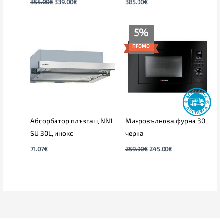
355.00
€
339.00
€
385.00
€
Original
Текущата
5%
price
цена
was:
е:
ПРОМО
259.00€.
245.00€.
Абсорбатор плъзгащ NN1
Микровълнова фурна 30,
SU 30L, инокс
черна
71.07
€
259.00
€
245.00
€