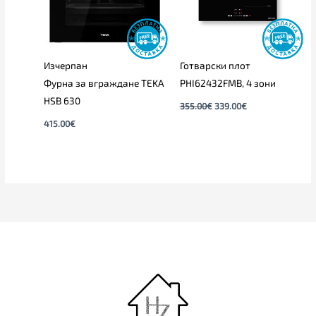
Изчерпан
Готварски плот
Фурна за вграждане TEKA
PHI62432FMB, 4 зони
HSB 630
355.00
€
339.00
€
415.00
€