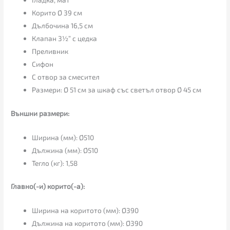
Корито Ø 39 см
Дълбочина 16,5 см
Клапан 3½” с цедка
Преливник
Сифон
С отвор за смесител
Размери: Ø 51 см за шкаф със светъл отвор Ø 45 см
Външни размери:
Ширина (мм): Ø510
Дължина (мм): Ø510
Тегло (кг): 1,58
Главно(-и) корито(-а):
Ширина на коритото (мм): Ø390
Дължина на коритото (мм): Ø390