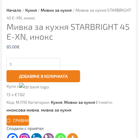
Начало
/
Кухня
/
Мивки за кухня
/ Мивка за кухня STARBRIGHT
45 E-XN, инокс
Мивка за кухня STARBRIGHT 45
E-XN, инокс
85.00
€
ДОБАВЯНЕ В КОЛИЧКАТА
Купи с
13 x €7.82
Код:
М.1110
Категории:
Кухня
,
Мивки за кухня
Етикети:
иноксова мивка
,
мивка за кухня
СРАВНИ
Сподели с приятел