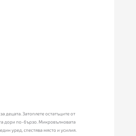
за децата. Затоплете остатъците от
ната дори по-бързо. Микровълновата
един уред, спестява място и усилия.