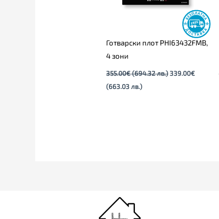
Готварски плот PHI63432FMB,
4 зони
355.00
€
(694.32 лв.)
339.00
€
(663.03 лв.)