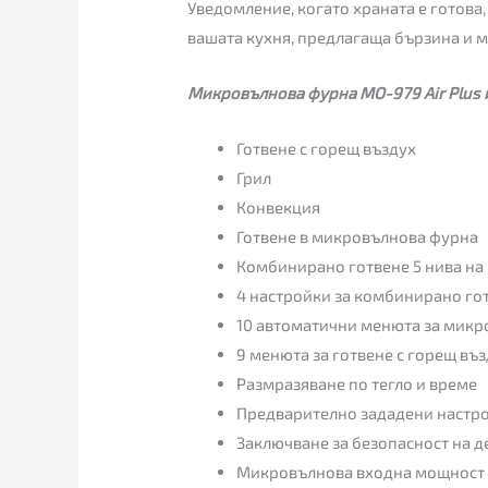
Уведомление, когато храната е готова
вашата кухня, предлагаща бързина и 
Микровълнова фурна MO-979 Air Plus 
Готвене с горещ въздух
Грил
Конвекция
Готвене в микровълнова фурна
Комбинирано готвене 5 нива на
4 настройки за комбинирано го
10 автоматични менюта за мик
9 менюта за готвене с горещ въ
Размразяване по тегло и време
Предварително зададени настр
Заключване за безопасност на д
Микровълнова входна мощност