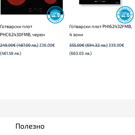
Готварски плот
Готварски плот PHI62432FMB,
PHC62430FMB, черен
4 зони
249.00
€
(487.00 лв.)
236.00
€
355.00
€
(694.32 лв.)
339.00
€
(461.58 лв.)
(663.03 лв.)
Полезно