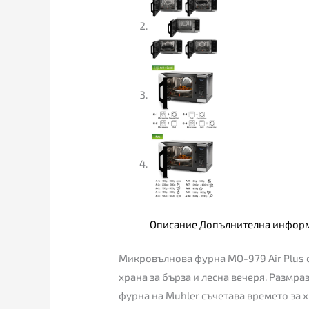
Описание
Допълнителна инфор
Микровълнова фурна MO-979 Air Plus с
храна за бърза и лесна вечеря. Размр
фурна на Muhler съчетава времето за х