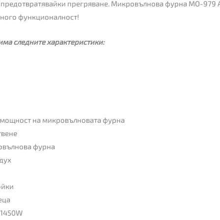
, предотвратявайки прегряване. Микровълнова фурна MO-979 A
много функционалност!
има следните характеристики:
 мощност на микровълновата фурна
твене
ровълнова фурна
здух
ойки
еца
 1450W