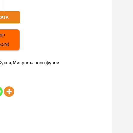
КАТА
 BGN)
Кухня
,
Микровълнови фурни