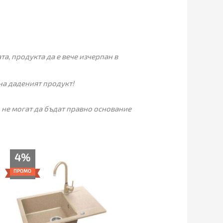
а, продукта да е вече изчерпан в
на даденият продукт!
 не могат да бъдат правно основание
Original
Текущата
4%
price
цена
was:
е:
ПРОМО
235.00€.
225.00€.