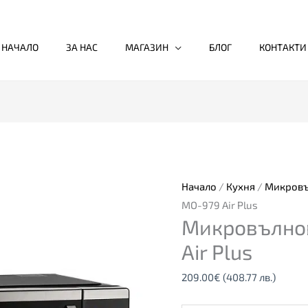
НАЧАЛО
ЗА НАС
МАГАЗИН
БЛОГ
КОНТАКТИ
количество
за
Микровълнова
фурна
Начало
/
Кухня
/
Микровъ
MO-
MO-979 Air Plus
Микровълно
979
Air
Air Plus
Plus
209.00
€
(408.77 лв.)