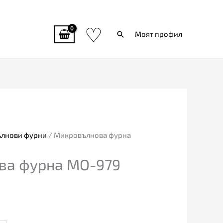
♡
Търси
Моят профил
лнови фурни
/ Микровълнова фурна
ва фурна MO-979