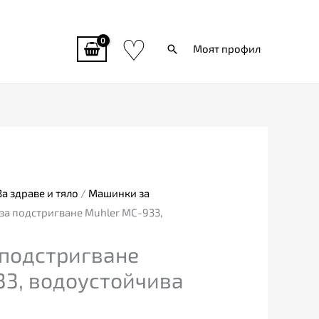
♡
Търси
Моят профил
За здраве и тяло
/
Машинки за
за подстригване Muhler MC-933,
подстригване
33, водоустойчива