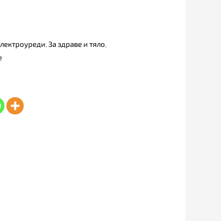
Електроуреди
,
За здраве и тяло
,
е