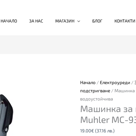
НАЧАЛО
ЗА НАС
МАГАЗИН
БЛОГ
КОНТАКТИ
Начало
/
Електроуреди
/
подстригване
/ Машинка 
водоустойчива
Машинка за 
Muhler MC-9
19.00
€
(37.16 лв.)