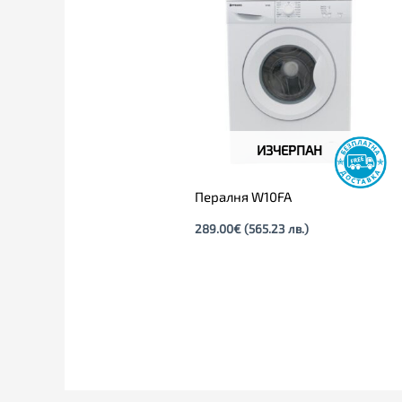
ИЗЧЕРПАН
Пералня W10FA
289.00
€
(565.23 лв.)