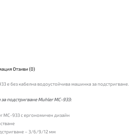
мация
Отзиви (0)
33 е без кабелна водоустойчива машинка за подстригване.
за подстригване Muhler MC-933:
r MC-933 с ергономичен дизайн
истване
дстригване – 3/6/9/12 мм