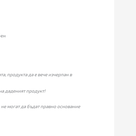
бен
а, продукта да е вече изчерпан в
на даденият продукт!
 не могат да бъдат правно основание