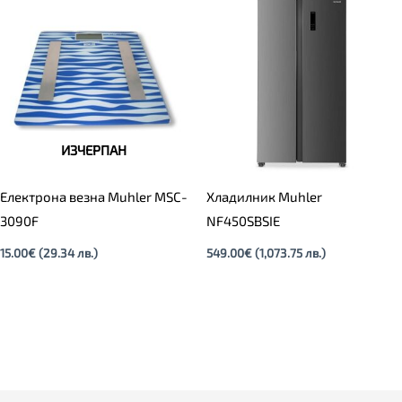
ИЗЧЕРПАН
Електрона везна Muhler MSC-
Хладилник Muhler
3090F
NF450SBSIE
15.00
€
(29.34 лв.)
549.00
€
(1,073.75 лв.)