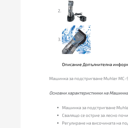
Описание
Допълнителна инфор
Машинка за подстригване Muhler MC-9
Основни характеристиики на Машинка 
Машинка за подстригване Muhle
Свалящо се острие за лесно поч
Регулиране на височината на по