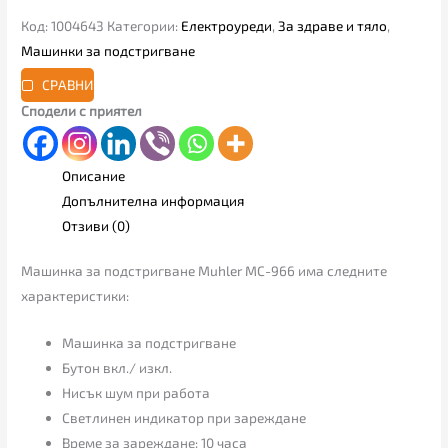
Код:
1004643
Категории:
Електроуреди
,
За здраве и тяло
,
Машинки за подстригване
СРАВНИ
Сподели с приятел
Описание
Допълнителна информация
Отзиви (0)
Машинка за подстригване Muhler MC-966 има следните
характеристики:
Машинка за подстригване
Бутон вкл./ изкл.
Нисък шум при работа
Светлинен индикатор при зареждане
Време за зареждане: 10 часа