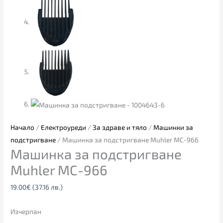
Начало
/
Електроуреди
/
За здраве и тяло
/
Машинки за
подстригване
/ Машинка за подстригване Muhler MC-966
Машинка за подстригване
Muhler MC-966
19.00
€
(37.16 лв.)
Изчерпан