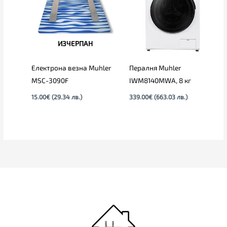
ИЗЧЕРПАН
Електрона везна Muhler
Пералня Muhler
MSC-3090F
IWM8140MWA, 8 кг
15.00
€
(29.34 лв.)
339.00
€
(663.03 лв.)