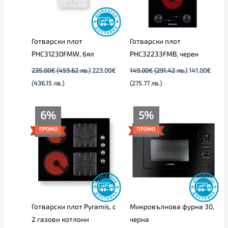
Готварски плот
Готварски плот
PHC31230FMW, бял
PHC32233FMB, черен
235.00
€
(459.62 лв.)
223.00
€
149.00
€
(291.42 лв.)
141.00
€
(436.15 лв.)
(275.77 лв.)
Текущата
Original
Текущата
Original
6%
5%
цена
price
цена
price
е:
was:
е:
was:
ПРОМО
ПРОМО
329.00€
349.00€
245.00€
259.00€
(643.47
(682.58
(479.18
(506.56
лв.).
лв.).
лв.).
лв.).
Готварски плот Pyramis, с
Микровълнова фурна 30,
2 газови котлони
черна