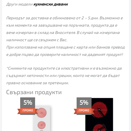
Други модели
кухненски дивани
Периодът за доставка е обикновено от 2 – 5 дни. Възможно е
към момента на завършване на поръчката, продукта да е
вече изчерпан в склад на Вносителя. В случай на изчерпана
наличност ще се свържем с Вас.
При използване на опция плащане с карта или банков превод
е добре първо да проверите наличност на даденият продукт!
*Снимките на продуктите са илюстративни и е възможно да
съдържат неточности или грешки, които не могат да бъдат
правно основание за претенции.
Свързани продукти
Текущата
Original
Текущата
Original
5%
5%
цена
price
цена
price
е:
was:
е:
was:
ПРОМО
ПРОМО
223.00€
235.00€
141.00€
149.00€
(436.15
(459.62
(275.77
(291.42
лв.).
лв.).
лв.).
лв.).