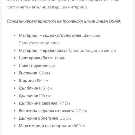
постигнете напълно завършен интериор.
Основни характеристики на Кухненски ъглов диван OSAN:
Материал – седалка/облегалка:
Дамаска,
Полиуретанова пяна
Материал – крака/база:
Праховобоядисан метал
Цвят крака/база:
Черен
Покет пружини:
да
Височина:
82 см
Ширина:
154 см
Дълбочина:
61 см
Дължина:
194 см
Дълбочина седалка:
47 см
Височина седалка от земята:
47 см
Дължина облегалка:
35 см
Максимално натоварване :
600 кг