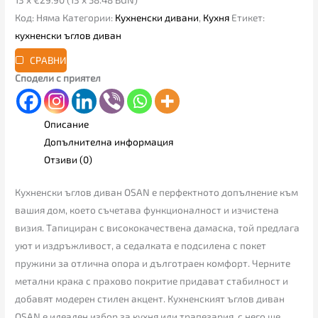
Код:
Няма
Категории:
Кухненски дивани
,
Кухня
Етикет:
кухненски ъглов диван
СРАВНИ
Сподели с приятел
Описание
Допълнителна информация
Отзиви (0)
Кухненски ъглов диван OSAN е перфектното допълнение към
вашия дом, което съчетава функционалност и изчистена
визия. Тапициран с висококачествена дамаска, той предлага
уют и издръжливост, а седалката е подсилена с покет
пружини за отлична опора и дълготраен комфорт. Черните
метални крака с прахово покритие придават стабилност и
добавят модерен стилен акцент. Кухненският ъглов диван
OSAN е идеален избор за кухня или трапезария, с него ще