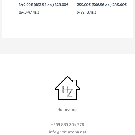
349.00
€
(682.58 лв.)
329.00
€
259.00
€
(506.56 лв.)
245.00
€
(643.47 лв.)
(479.18 лв.)
HomeZona
+359 885 204 378
info@homezona.net