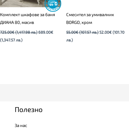
Комплект шкафове за баня
Смесител за умивалник
ДИАНА 80, масив
BORGO, хром
725.00
€
(1,417.98 лв.)
689.00
€
55.00
€
(107.57 лв.)
52.00
€
(101.70
(1,347.57 лв.)
лв.)
Полезно
За нас