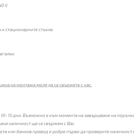
40 V
а и стационарните стъкла
легалки
цена на монтажа моля да се свържете с нас.
 10–15 дни. Възможно е към момента на завършване на поръчкат
пана наличност ще се свържем с Вас.
рта или банков превод е добре първо да проверите наличност 