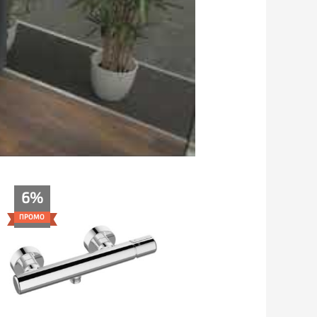
Price
6%
range:
89.00€
ПРОМО
through
149.00€