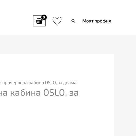
♡
Търси
Моят профил
нфрачервена кабина OSLO, за двама
а кабина OSLO, за