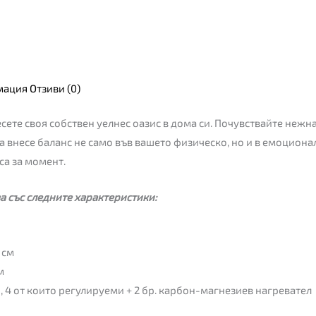
мация
Отзиви (0)
ете своя собствен уелнес оазис в дома си.
Почувствайте нежна
 внесе баланс не само във вашето физическо, но и в емоционал
са за момент.
а със следните характеристики:
 см
м
, 4 от които регулируеми + 2 бр. карбон-магнезиев нагревател