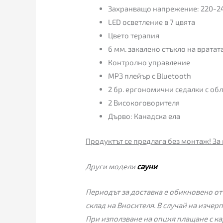
Захранващо напрежение: 220-2
LED осветление в 7 цвята
Цвето терапия
6 мм. закалено стъкло на вратат
Контролно управление
MP3 плейър с Bluetooth
2 бр. ергономични седалки с об
2 Високоговорителя
Дърво: Канадска ела
Продуктът се предлага без монтаж! За 
Други модели
сауни
Периодът за доставка е обикновено от
склад на Вносителя. В случай на изчер
При използване на опция плащане с ка