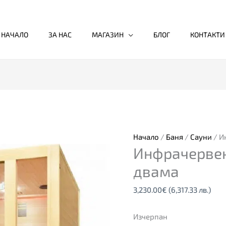
НАЧАЛО
ЗА НАС
МАГАЗИН
БЛОГ
КОНТАКТИ
Начало
/
Баня
/
Сауни
/ И
Инфрачервен
двама
3,230.00
€
(6,317.33 лв.)
Изчерпан