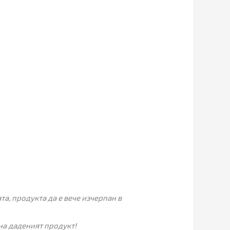
а, продукта да е вече изчерпан в
на даденият продукт!