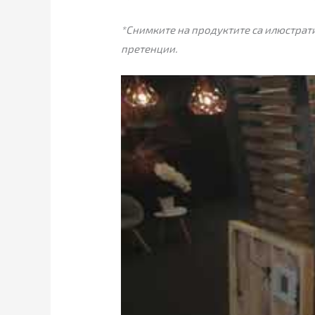
*Снимките на продуктите са илюстрати
претенции.