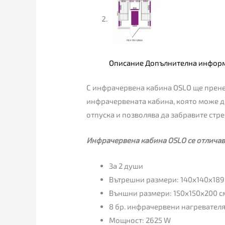
Описание
Допълнителна инфор
С инфрачервена кабина OSLO ще пренес
инфрачервената кабина, която може да
отпуска и позволява да забравите стре
Инфрачервена кабина OSLO се отличав
За 2 души
Вътрешни размери: 140х140х189
Външни размери: 150х150х200 с
8 бр. инфрачервени нагревателя
Мощност: 2625 W