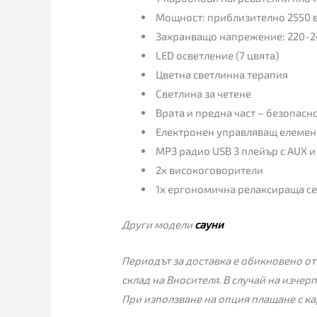
Мощност: приблизително 2550 
Захранващо напрежение: 220-2
LED осветление (7 цвята)
Цветна светлинна терапия
Светлина за четене
Врата и предна част – безопасн
Електронен управляващ елемен
MP3 радио USB 3 плейър с AUX и 
2x високоговорители
1x ергономична релаксираща с
Други модели
сауни
Периодът за доставка е обикновено от
склад на Вносителя. В случай на изчер
При използване на опция плащане с ка