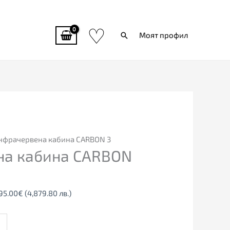
♡
Търси
Моят профил
ginal
Текущата
ce
цена
:
е:
35.00€
2,495.00€
нфрачервена кабина CARBON 3
на кабина CARBON
740.36
(4,879.80
.
лв.).
95.00
€
(4,879.80 лв.)