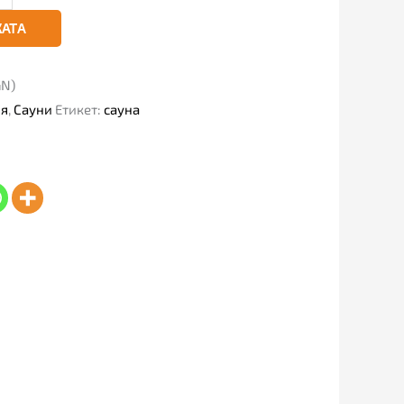
КАТА
GN)
ня
,
Сауни
Етикет:
сауна