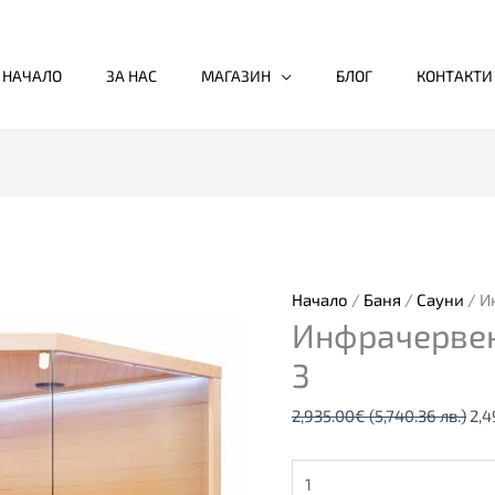
НАЧАЛО
ЗА НАС
МАГАЗИН
БЛОГ
КОНТАКТИ
количество
Ori
за
pri
Инфрачервена
was
кабина
2,9
Начало
/
Баня
/
Сауни
/ И
Инфрачерве
CARBON
(5,
3
лв.)
3
2,935.00
€
(5,740.36 лв.)
2,4