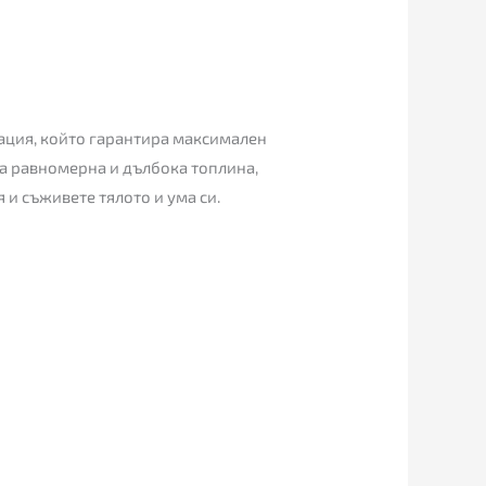
сация, който гарантира максимален
а равномерна и дълбока топлина,
и съживете тялото и ума си.