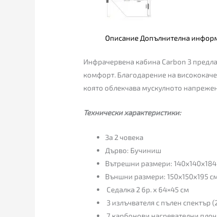
Описание
Допълнителна инфор
Инфрачервена кабина Carbon 3 предлаг
комфорт. Благодарение на висококаче
която облекчава мускулното напрежени
Технически характеристики:
За 2 човека
Дърво: Бучиниш
Вътрешни размери: 140х140х184
Външни размери: 150х150х195 с
Седалка 2 бр. x 64×45 см
3 излъчвателя с пълен спектър 
7 карбонови нагревателни пло