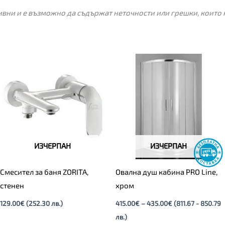
вни и е възможно да съдържат неточности или грешки, които 
Price
range:
415.00€
through
435.00€
ИЗЧЕРПАН
ИЗЧЕРПАН
Смесител за баня ZORITA,
Овална душ кабина PRO Line,
стенен
хром
129.00
€
(252.30 лв.)
415.00
€
–
435.00
€
(811.67 - 850.79
лв.)