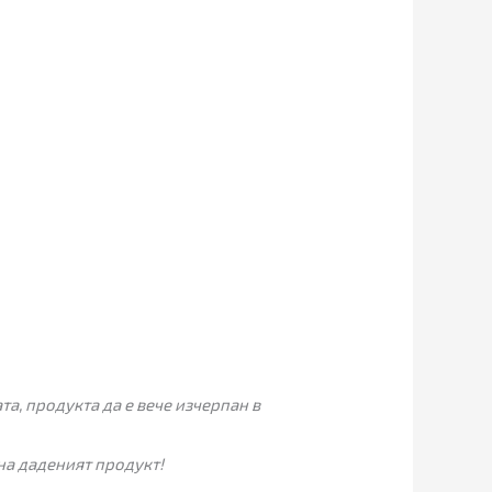
а, продукта да е вече изчерпан в
на даденият продукт!