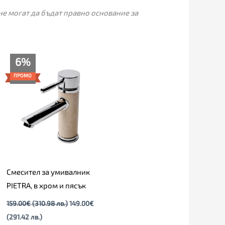
не могат да бъдат правно основание за
Текущата
Original
6%
цена
price
е:
was:
ПРОМО
149.00€
159.00€
(291.42
(310.98
лв.).
лв.).
Смесител за умивалник
PIETRA, в хром и пясък
159.00
€
(310.98 лв.)
149.00
€
(291.42 лв.)