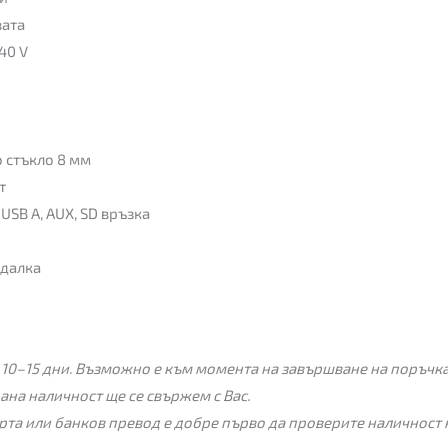
вата
40 V
о стъкло 8 мм
т
USB A, AUX, SD връзка
едалка
 10–15 дни. Възможно е към момента на завършване на поръчкат
пана наличност ще се свържем с Вас.
рта или банков превод е добре първо да проверите наличност 