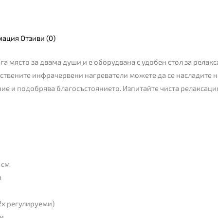
мация
Отзиви (0)
а място за двама души и е оборудвана с удобен стол за релак
ствените инфрачервени нагреватели можете да се насладите н
е и подобрява благосъстоянието. Изпитайте чиста релаксация 
 см
м
(2x регулируеми)
чи