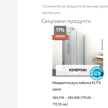
*Снимките на продуктите са илюстрати
претенции.
Свързани продукти
Price
11%
range:
365.57€
ПРОМО
through
395.00€
ИЗЧЕРПАН
Квадратна душ кабина ELITE,
хром
365.57
€
–
395.00
€
(715.00 -
772.55 лв.)