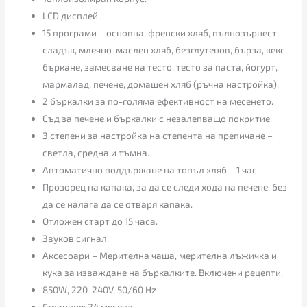
LCD дисплей.
15 програми – основна, френски хляб, пълнозърнест,
сладък, млечно-маслен хляб, безглутенов, бърза, кекс,
бъркане, замесване на тесто, тесто за паста, йогурт,
мармалад, печене, домашен хляб (ръчна настройка).
2 бъркалки за по-голяма ефективност на месенето.
Съд за печене и бъркалки с незалепващо покритие.
3 степени за настройка на степента на препичане –
светла, средна и тъмна.
Автоматично поддържане на топъл хляб – 1 час.
Прозорец на капака, за да се следи хода на печене, без
да се налага да се отваря капака.
Отложен старт до 15 часа.
Звуков сигнал.
Аксесоари – Мерителна чаша, мерителна лъжичка и
кука за изваждане на бъркалките. Включени рецепти.
850W, 220-240V, 50/60 Hz
Гаранция: 24 месеца