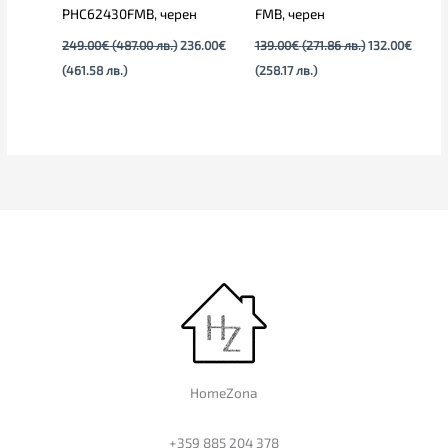
PHC62430FMB, черен
FMB, черен
249.00
€
(487.00 лв.)
236.00
€
139.00
€
(271.86 лв.)
132.00
€
(461.58 лв.)
(258.17 лв.)
HomeZona
+359 885 204 378