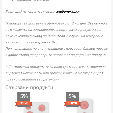
Разгледайте и другите модели
хлебопекарни
*Периодът за доставка е обикновено от 2 – 5 дни. Възможно е
към момента на завършване на поръчката, продукта да е
вече изчерпан в склад на Вносителя. В случай на изчерпана
наличност ще се свържем с Вас.
При използване на опция плащане с карта или банков превод
е добре първо да проверите наличност на даденият продукт!
**Снимките на продуктите са илюстративни и е възможно да
съдържат неточности или грешки, които не могат да бъдат
правно основание за претенции.
Свързани продукти
Текущата
Original
Текущата
Original
5%
5%
цена
price
цена
price
е:
was:
е:
was:
ПРОМО
ПРОМО
356.00€
375.00€
223.00€
235.00€
(696.28
(733.44
(436.15
(459.62