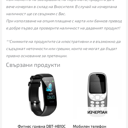
вече изчерпан в склад на Вносителя. В случай на изчерпана
наличност ще се свържем с Вас.
При използване на опция плащане с карта или банков превод
е добре първо да проверите наличност на даденият продукт!
**Снимките на продуктите са илюстративни и е възможно да
съдържат неточности или грешки, които не могат да бъдат
правно основание за претенции.
Свързани продукти
ИЗЧЕРПАН
Фитнес гривна DBT-HB10C
Мобилен телефон