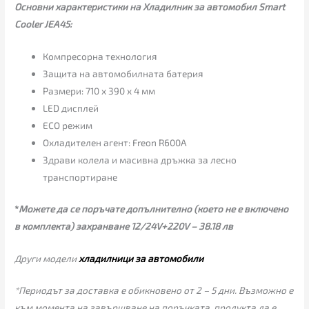
Основни характеристики на Хладилник за автомобил Smart
Cooler JEA45:
Компресорна технология
Защита на автомобилната батерия
Размери: 710 x 390 x 4 мм
LED дисплей
ECO режим
Охладителен агент: Freon R600A
Здрави колела и масивна дръжка за лесно
транспортиране
*
Можете да се поръчате допълнително (кoeто не е включено
в комплекта) захранване 12/24V+220V – 38.18 лв
Други модели
хладилници за автомобили
*Периодът за доставка е обикновено от 2 – 5 дни. Възможно е
към момента на завършване на поръчката, продукта да е