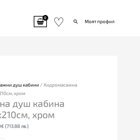
♡
Търси
Моят профил
al
Текущата
цена
е:
0€
365.00€
ажни душ кабини
/ Хидромасажна
5
(713.88
210см, хром
на душ кабина
лв.).
х210см, хром
0
€
(713.88 лв.)