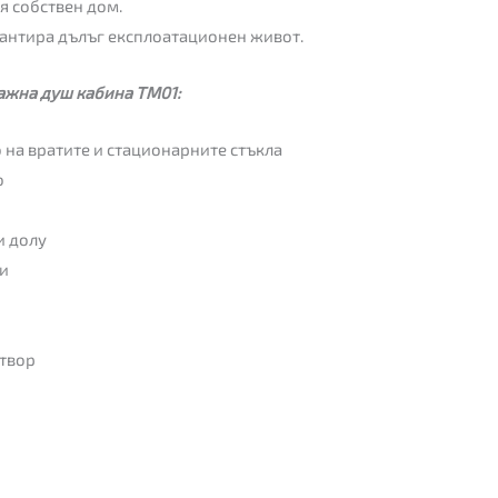
 собствен дом.
рантира дълъг експлоатационен живот.
ажна душ кабина TM01:
 на вратите и стационарните стъкла
о
л
и долу
и
отвор