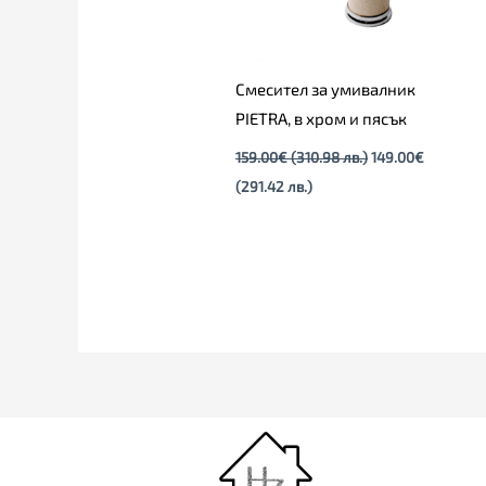
Смесител за умивалник
PIETRA, в хром и пясък
159.00
€
(310.98 лв.)
149.00
€
(291.42 лв.)