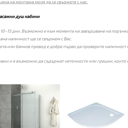
цена на монтажа моля да се свържете с нас.
асажни душ кабини
 10–15 дни. Възможно е към момента на завършване на поръчкат
пана наличност ще се свържем с Вас.
рта или банков превод е добре първо да проверите наличност 
вни и е възможно да съдържат неточности или грешки, които 
Price
range:
189.00€
through
239.00€