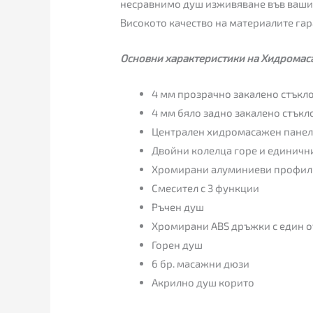
несравнимо душ изживяване във вашия
Високото качество на материалите га
Основни характеристики на Хидромас
4 мм прозрачно закалено стъкло
4 мм бяло задно закалено стъкл
Централен хидромасажен пане
Двойни колелца горе и единичн
Хромирани алуминиеви профил
Смесител с 3 функции
Ръчен душ
Хромирани ABS дръжки с един 
Горен душ
6 бр. масажни дюзи
Акрилно душ корито