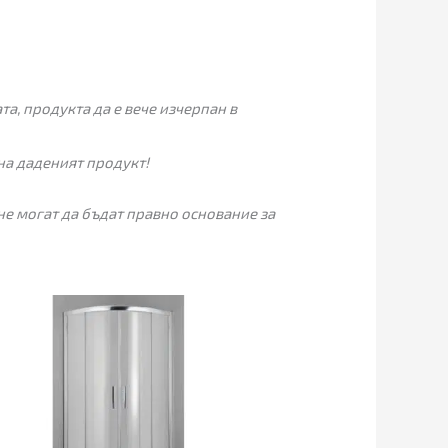
а, продукта да е вече изчерпан в
на даденият продукт!
не могат да бъдат правно основание за
Price
range:
415.00€
through
435.00€