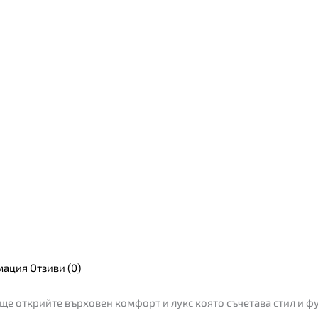
мация
Отзиви (0)
ще открийте върховен комфорт и лукс която съчетава стил и 