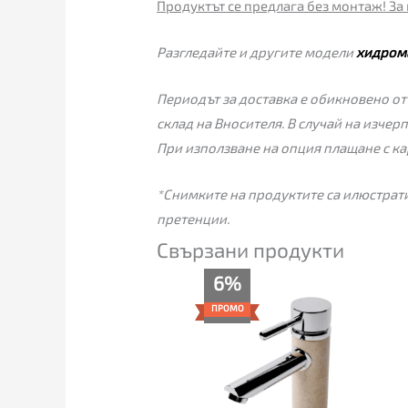
Продуктът се предлага без монтаж! За 
Разгледайте и другите модели
хидром
Периодът за доставка е обикновено от
склад на Вносителя. В случай на изчер
При използване на опция плащане с ка
*Снимките на продуктите са илюстрати
претенции.
Свързани продукти
Текущата
Original
6%
цена
price
е:
was:
ПРОМО
149.00€
159.00€
(291.42
(310.98
лв.).
лв.).