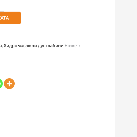
КАТА
)
я
,
Хидромасажни душ кабини
Етикет: