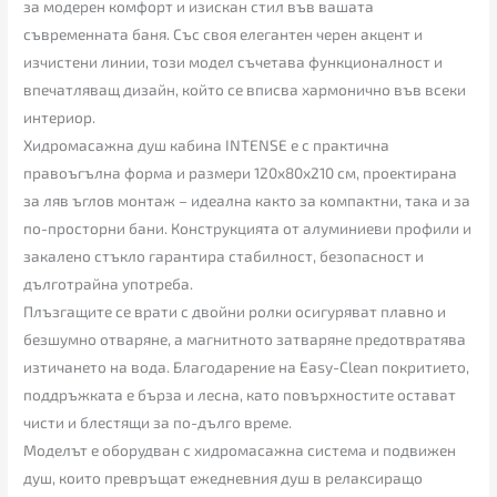
за модерен комфорт и изискан стил във вашата
съвременната баня. Със своя елегантен черен акцент и
изчистени линии, този модел съчетава функционалност и
впечатляващ дизайн, който се вписва хармонично във всеки
интериор.
Хидромасажна душ кабина INTENSE е с практична
правоъгълна форма и размери 120x80x210 см, проектирана
за ляв ъглов монтаж – идеална както за компактни, така и за
по-просторни бани. Конструкцията от алуминиеви профили и
закалено стъкло гарантира стабилност, безопасност и
дълготрайна употреба.
Плъзгащите се врати с двойни ролки осигуряват плавно и
безшумно отваряне, а магнитното затваряне предотвратява
изтичането на вода. Благодарение на Easy-Clean покритието,
поддръжката е бърза и лесна, като повърхностите остават
чисти и блестящи за по-дълго време.
Моделът е оборудван с хидромасажна система и подвижен
душ, които превръщат ежедневния душ в релаксиращо