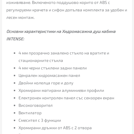
изживяване. Включеното поддушово корито от ABS с
регулируеми крачета и сифон допълва комплекта за удобен и
лесен монтаж.
Основни характеристики на Хидромасажна душ кабина
INTENSE:
4 мм прозрачно закалено стъкло на вратите и
стационарните стъкла
4 мм черни стъклени задни панели
Ценрален хидромасажен панел
Двойни колелца горе и долу
Хромирани матирани алуминиеви профили
Електронен контролен панел със сензорен екран
Високоговорител
Вентилатор
Смесител с 3 функции
Хромирани дръжки от ABS с 2 отвора