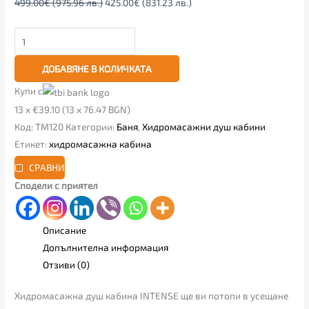
499.00
€
(975.96 лв.)
425.00
€
(831.23 лв.)
ДОБАВЯНЕ В КОЛИЧКАТА
Купи с
13 x €39.10 (13 x 76.47 BGN)
Код:
TM120
Категории:
Баня
,
Хидромасажни душ кабини
Етикет:
хидромасажна кабина
СРАВНИ
Сподели с приятел
Описание
Допълнителна информация
Отзиви (0)
Хидромасажна душ кабина INTENSE ще ви потопи в усещане