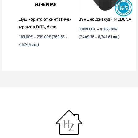
ИЗЧЕРПАН
Душ корито от синтетичен
Външно джакузи MODENA
мрамор DITA, бяло
3,809.00
€
–
4,265.00
€
189.00
€
–
239.00
€
(369.65 -
(7,449.76 - 8,341.61 лв.)
467.44 лв.)