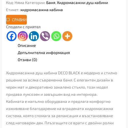
Код:
Няма
Категории:
Баня
,
Хидромасажни душ кабини
Етикет:
хидромасажна кабина
СРАВНИ
Сподели с приятел
Описание
Допълнителна информация
Отзиви (0)
Хидромасажна душ кабина DECO BLACK е модерно и стилно
решение за всяка съвременна баня. С елегантен дизайн в
черен мат и декоративно закалено стъкло, този модел
придава луксозен и завършен вид на интериора.
Кабината е напълно оборудвана и предлага комфортно
изживяване благодарение на вградената хидромасажна
система, която спомага за релаксация и възстановяване
след натоварен ден. Плъзгащите се врати с двойни ролки