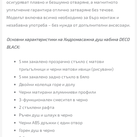
осигуряват плавно и безшумно отваряне, а магнитното
уплътнение гарантира отлично затваряне без течове.
Моделът включва всичко необходимо за бърз монтаж и
незабавна употреба – без нужда от допълнителни аксесоари.
Основни характеристики на Хидромасажна душ кабина DECO
BLACK:
5 мм закалено прозрачно стъкло с матови
триъгълници и черни матови ивици (рисувани)
5 мм закалено задно стъкло в бяло
Двойни колелца горе и долу
Черни матирани алуминиеви профили
3-функционален смесител в черно
2 стъклени рафта
Ръчен душ и шлаух в черно
Черни ABS дръжки с един отвор
Горен душ в черно