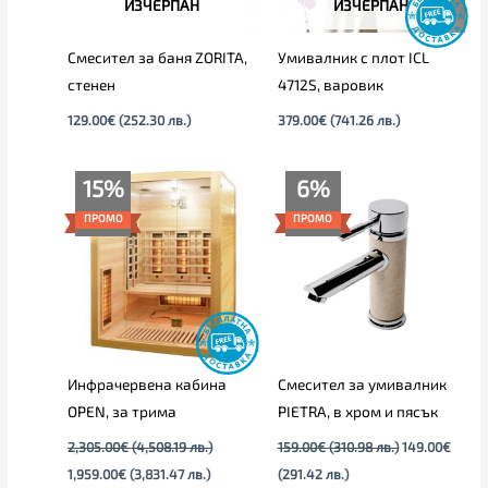
ИЗЧЕРПАН
ИЗЧЕРПАН
Смесител за баня ZORITA,
Умивалник с плот ICL
стенен
4712S, варовик
129.00
€
(252.30 лв.)
379.00
€
(741.26 лв.)
Original
Текущата
Текущата
Original
15%
6%
price
цена
цена
price
was:
е:
е:
was:
ПРОМО
ПРОМО
2,305.00€
1,959.00€
149.00€
159.00€
(4,508.19
(3,831.47
(291.42
(310.98
лв.).
лв.).
лв.).
лв.).
Инфрачервена кабина
Смесител за умивалник
OPEN, за трима
PIETRA, в хром и пясък
2,305.00
€
(4,508.19 лв.)
159.00
€
(310.98 лв.)
149.00
€
1,959.00
€
(3,831.47 лв.)
(291.42 лв.)