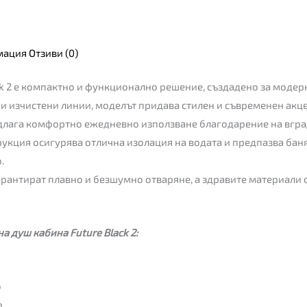
мация
Отзиви (0)
k 2 е компактно и функционално решение, създадено за модерн
т и изчистени линии, моделът придава стилен и съвременен акц
едлага комфортно ежедневно използване благодарение на вгр
рукция осигурява отлична изолация на водата и предпазва баня
.
арантират плавно и безшумно отваряне, а здравите материали
 душ кабина Future Black 2:
о
о