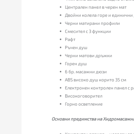
Централен панел в черен мат
Двойни колела горе и единични
Черни матирани профили
Смесител с 3 функции
Рафт
Ръчен душ
Черни матови дръжки
Горен душ
6 бр. масажни дюзи
ABS високо душ корито 35 см
Електронен контролен панел с р
Високоговорител
Горно осветление
Основни предимства на Хидромасажна 
Компактен размер – идеален за