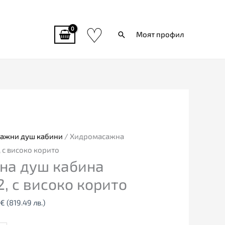
♡
Търси
Моят профил
al
Текущата
цена
е:
0€
419.00€
ажни душ кабини
/ Хидромасажна
4
(819.49
, с високо корито
на душ кабина
лв.).
2, с високо корито
€
(819.49 лв.)