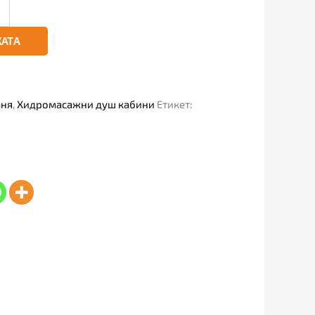
КАТА
аня
,
Хидромасажни душ кабини
Етикет: