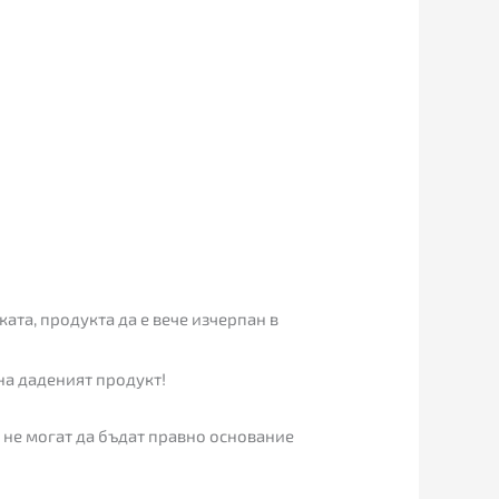
ата, продукта да е вече изчерпан в
на даденият продукт!
 не могат да бъдат правно основание