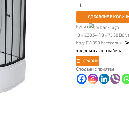
корито
ДОБАВЯНЕ В КОЛИЧ
Купи с
13 x €38.54 (13 x 75.38 BGN)
Код:
BW850
Категории:
Б
хидромасажна кабина
СРАВНИ
Сподели с приятел