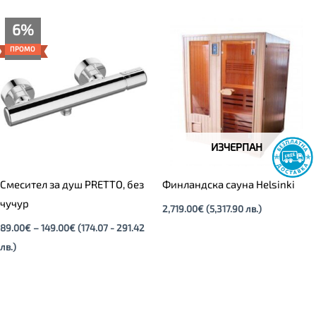
Price
6%
range:
89.00€
ПРОМО
through
149.00€
ИЗЧЕРПАН
Смесител за душ PRETTO, без
Финландска сауна Helsinki
чучур
2,719.00
€
(5,317.90 лв.)
89.00
€
–
149.00
€
(174.07 - 291.42
лв.)