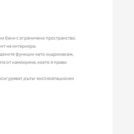
и бани с ограничено пространство.
ент на интериора.
адените функции като хидромасаж,
та от намокряне, което я прави
 осигуряват дълъг експлоатационен