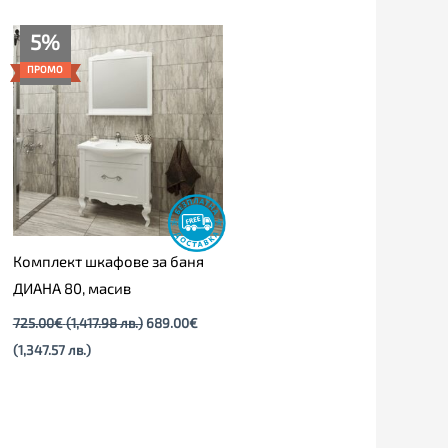
Текущата
Original
5%
цена
price
е:
was:
ПРОМО
689.00€
725.00€
(1,347.57
(1,417.98
лв.).
лв.).
Комплект шкафове за баня
ДИАНА 80, масив
725.00
€
(1,417.98 лв.)
689.00
€
(1,347.57 лв.)