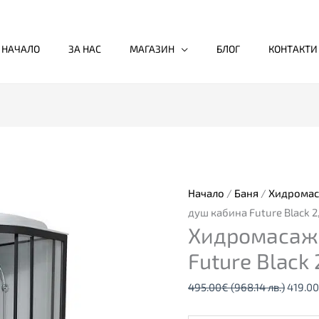
НАЧАЛО
ЗА НАС
МАГАЗИН
БЛОГ
КОНТАКТИ
количество
Origin
за
price
Хидромасажна
was:
душ
495.0
Начало
/
Баня
/
Хидромас
кабина
(968.1
душ кабина Future Black 2
Хидромасаж
Future
лв.).
Black
Future Black 
2,
495.00
€
(968.14 лв.)
419.00
с
високо