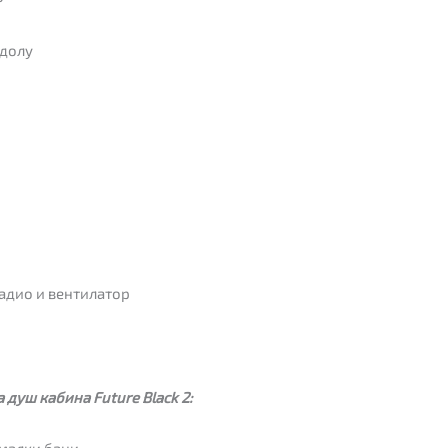
 долу
адио и вентилатор
душ кабина Future Black 2:
 малки бани