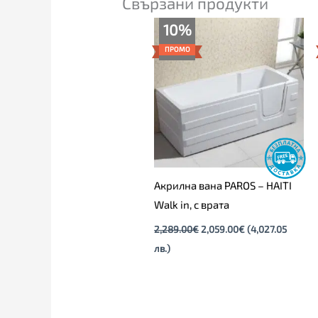
Свързани продукти
Original
Текущата
10%
price
цена
was:
е:
ПРОМО
2,289.00€.
2,059.00€.
Акрилна вана PAROS – HAITI
Walk in, с врата
2,289.00
€
2,059.00
€
(4,027.05
лв.)