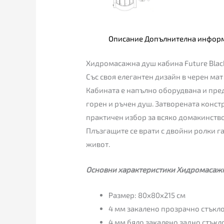
Описание
Допълнителна инфор
Хидромасажна душ кабина Future Blac
Със своя елегантен дизайн в черен ма
Кабината е напълно оборудвана и пр
горен и ръчен душ. Затворената конст
практичен избор за всяко домакинство
Плъзгащите се врати с двойни ролки г
живот.
Основни характеристики Хидромасажна
Размер: 80x80x215 см
4 мм закалено прозрачно стъкл
4 мм бяло закалено задно стъкл