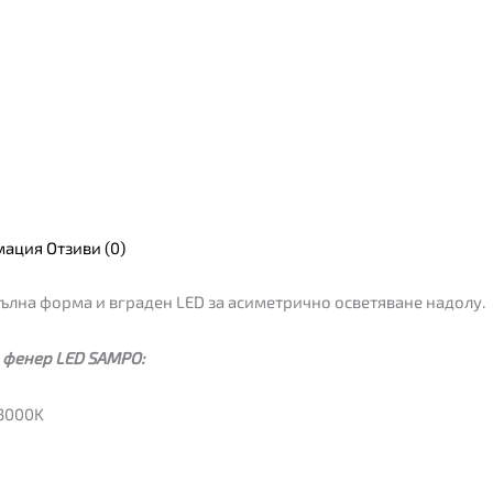
мация
Отзиви (0)
ълна форма и вграден LED за асиметрично осветяване надолу.
 фенер LED SAMPO:
3000K