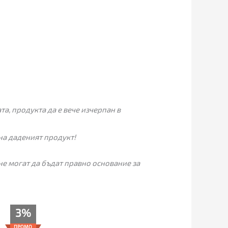
а, продукта да е вече изчерпан в
на даденият продукт!
не могат да бъдат правно основание за
Текущата
Original
3%
цена
price
е:
was:
ПРОМО