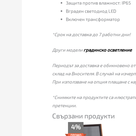
Защита против влажност: IP65
Вграден светодиод LED
Включен трансформатор
*Срок на доставка до 7 работни дни!
Други модели
градинско осветление
Периодът за доставка е обикновено от 
склад на Вносителя. В случай на изчер
При използване на опция плащане с ка
*Снимките на продуктите са илюстрати
претенции.
Свързани продукти
Price
4%
range:
85.00€
ПРОМО