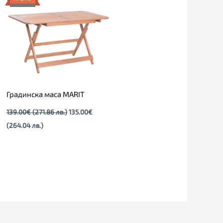
135.00€
139.00€
(264.04
(271.86
лв.).
лв.).
Градинска маса MARIT
139.00
€
(271.86 лв.)
135.00
€
(264.04 лв.)