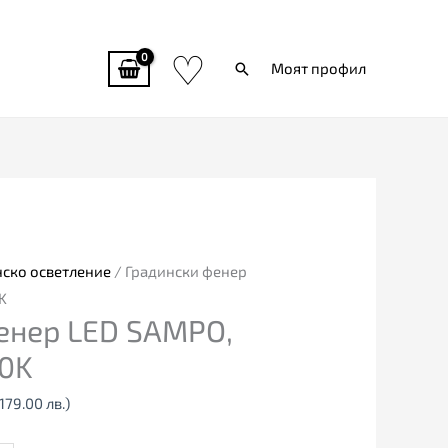
♡
Търси
Моят профил
Текущата
цена
е:
91.52€
нско осветление
/ Градински фенер
(179.00
K
енер LED SAMPO,
лв.).
0K
(179.00 лв.)