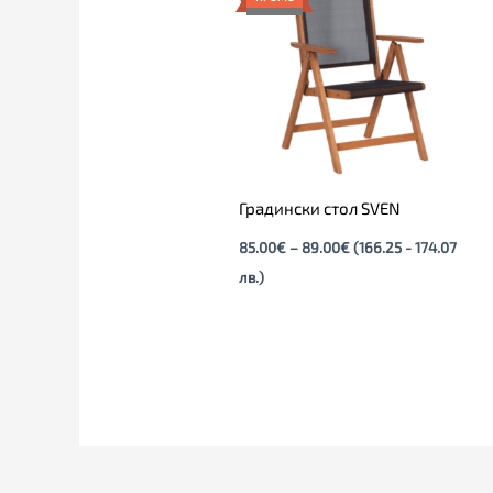
through
89.00€
Градински стол SVEN
85.00
€
–
89.00
€
(166.25 - 174.07
лв.)