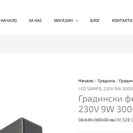
НАЧАЛО
ЗА НАС
МАГАЗИН
БЛОГ
КОНТАКТИ
количество
Original
за
price
Градински
was:
фенер
96.63€
Начало
/
Градина
/
Гради
LED
(189.00
LED SAMPO, 230V 9W 3000
Градински ф
SAMPO,
лв.).
230V
230V 9W 300
9W
96.63
€
(189.00 лв.)
91.52
€
3000K