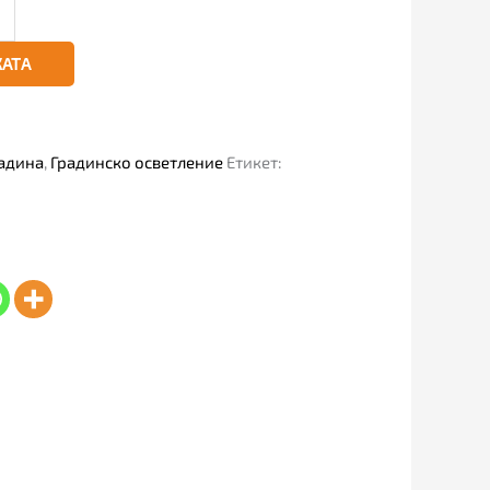
КАТА
адина
,
Градинско осветление
Етикет: