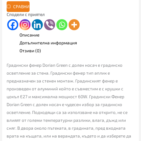
СРАВНИ
Сподели с приятел
Описание
Допълнителна информация
Отзиви (0)
Градински фенер Dorian Green с долен носач е градинско
осветление за стена. Градински фенер тип аплик е
предназначен за стенен монтаж. Градинският фенер е
произведен от алуминий който е съвместим е с крушки с
цокъл Е27 и максимална мощност 60W. Градински Фенер
Dorian Green с долен носач е чудесен избор за градинско
осветление. Подходящи са за използване на открито, не се
влияят от големи температурни разлики, влага, дъжд или
сняг. В двора около пътеката, в градината, пред входната
врата на къщата, или на верандата, където и да изберете да