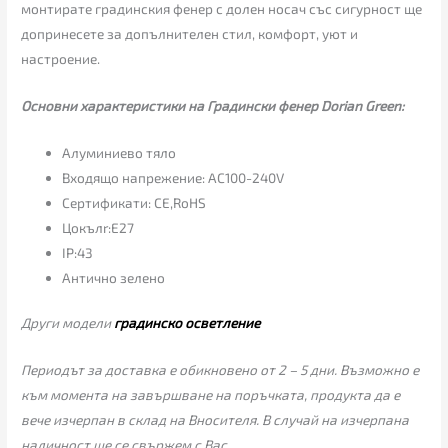
монтирате градинския фенер с долен носач със сигурност ще
допринесете за допълнителен стил, комфорт, уют и
настроение.
Основни характеристики на Градински фенер Dorian Green:
Алуминиево тяло
Входящо напрежение: AC100-240V
Сертификати: CE,RoHS
Цокълr:E27
IP:43
Антично зелено
Други модели
градинско осветление
Периодът за доставка е обикновено от 2 – 5 дни. Възможно е
към момента на завършване на поръчката, продукта да е
вече изчерпан в склад на Вносителя. В случай на изчерпана
наличност ще се свържем с Вас.