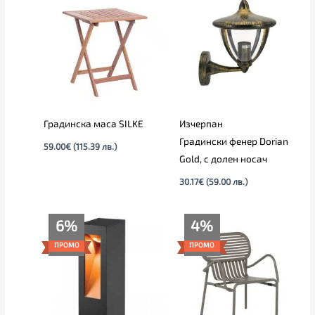
Градинска маса SILKE
Изчерпан
Градински фенер Dorian
59.00
€
(115.39 лв.)
Gold, с долен носач
30.17
€
(59.00 лв.)
Текущата
Original
Текущата
Original
6%
4%
цена
price
цена
price
е:
was:
е:
was:
ПРОМО
ПРОМО
173.33€
183.55€
95.00€
99.00€
(339.00
(359.00
(185.80
(193.63
лв.).
лв.).
лв.).
лв.).