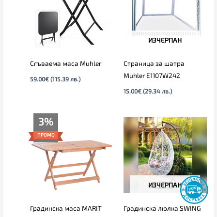
ИЗЧЕРПАН
Сгъваема маса Muhler
Страница за шатра
Muhler E1107W242
59.00
€
(115.39 лв.)
15.00
€
(29.34 лв.)
Текущата
Original
3%
цена
price
е:
was:
ПРОМО
135.00€
139.00€
(264.04
(271.86
лв.).
лв.).
ИЗЧЕРПАН
Градинска маса MARIT
Градинска люлка SWING