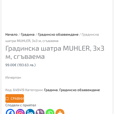
Начало
/
Градина
/
Градинско обзавеждане
/ Градинска
шатра MUHLER, 3х3 м, сгъваема
Градинска шатра MUHLER, 3х3
м, сгъваема
99.00
€
(193.63 лв.)
Изчерпан
Код:
649419
Категории:
Градина
,
Градинско обзавеждане
СРАВНИ
Сподели с приятел