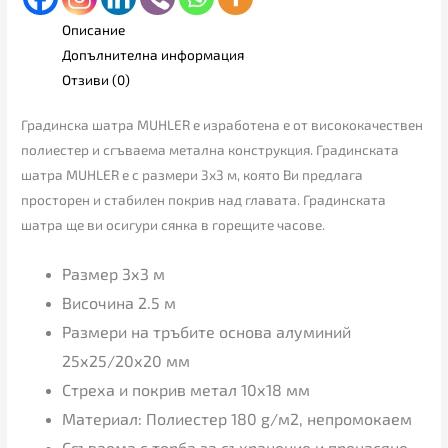
Описание
Допълнителна информация
Отзиви (0)
Градинска шатра MUHLER e изработена е от висококачествен
полиестер и сгъваема метална конструкция. Градинската
шатра MUHLER е с размери 3х3 м, която Ви предлага
просторен и стабилен покрив над главата. Градинската
шатра ще ви осигури сянка в горещите часове.
Размер 3х3 м
Височина 2.5 м
Размери на тръбите основа алуминий
25х25/20х20 мм
Стреха и покрив метал 10х18 мм
Материал: Полиестер 180 g/м2, непромокаем
Сгъваема с торба за съхранение и пренасяне