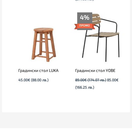
Текущата
Original
4%
цена
price
е:
was:
ПРОМО
85.00€
89.00€
(166.25
(174.07
лв.).
лв.).
Градински стол LUKA
Градински стол YOBE
45.00
€
(88.00 лв.)
89.00
€
(174.07 лв.)
85.00
€
(166.25 лв.)