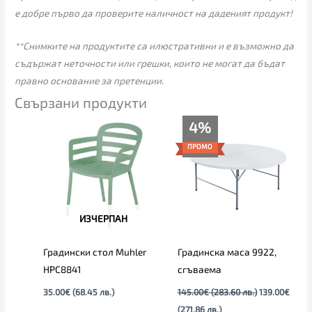
е добре първо да проверите наличност на даденият продукт!
**Снимките на продуктите са илюстративни и е възможно да
съдържат неточности или грешки, които не могат да бъдат
правно основание за претенции.
Свързани продукти
Текущата
Original
4%
цена
price
е:
was:
ПРОМО
139.00€
145.00€
(271.86
(283.60
лв.).
лв.).
ИЗЧЕРПАН
Градински стол Muhler
Градинска маса 9922,
HPC8841
сгъваема
35.00
€
(68.45 лв.)
145.00
€
(283.60 лв.)
139.00
€
(271.86 лв.)