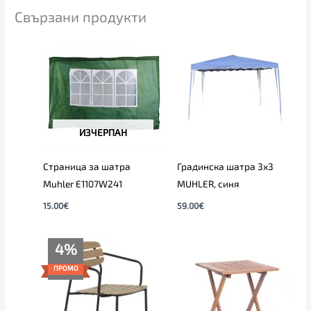
Свързани продукти
ИЗЧЕРПАН
Страница за шатра
Градинска шатра 3х3
Muhler E1107W241
MUHLER, синя
15.00
€
59.00
€
Original
Текущата
4%
price
цена
was:
е:
ПРОМО
89.00€.
85.00€.