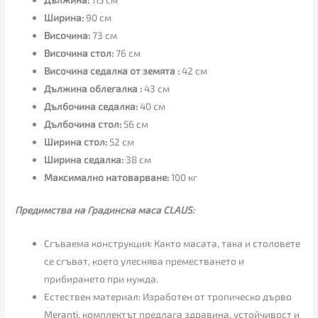
Ширина:
90 см
Височина:
73 см
Височина стол:
76 см
Височина седалка от земята :
42 см
Дължина облегалка :
43 см
Дълбочина седалка:
40 см
Дълбочина стол:
56 см
Ширина стол:
52 см
Ширина седалка:
38 см
Максимално натоварване:
100 кг
Предимства на Градинска маса CLAUS:
Сгъваема конструкция: Както масата, така и столовете
се сгъват, което улеснява преместването и
прибирането при нужда.
Естествен материал: Изработен от тропическо дърво
Meranti, комплектът предлага здравина, устойчивост и