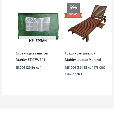
Текущата
Original
5%
цена
price
е:
was:
ПРОМО
175.00€
185.00€
(342.27
(361.83
лв.).
лв.).
ИЗЧЕРПАН
Страница за шатра
Градински шезлонг
Muhler E1107W241
Muhler, дърво Meranti
15.00
€
(29.34 лв.)
185.00
€
(361.83 лв.)
175.00
€
(342.27 лв.)