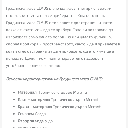
Градинска маса CLAUS включва маса и четири сгъваеми
стола, които могат да се приберат в нейната основа.
Градинска маса CLAUS е тип пакет с две странични части,
всяка от които може да се прибере. Това ви позволява да
използвате само едната половина или цялата дължина,
според броя хора и пространството, както и да я приведете в
компактно състояние, за да я приберете, когато няма да я
ползвате. Целият комплект е изработен от здраво и
устойчиво тропическо дърво.
Основни характеристики на Градинска маса CLAUS:
Материал:
Тропическо дърво Meranti
Плот – материал:
Тропическо дърво Meranti
Крака – материал:
Тропическо дърво Meranti
Сгъваем / а:
да
Oтвор за чадър:
да
Дължина:
115 см