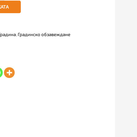
КАТА
Градина
,
Градинско обзавеждане