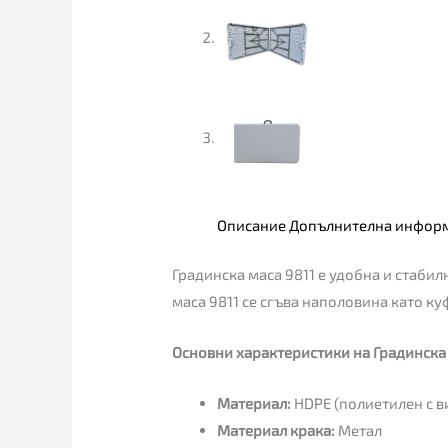
Описание
Допълнителна инфор
Градинска маса 9811 е удобна и стабил
маса 9811 се сгъва наполовина като к
Основни характеристики на Градинска 
Материал:
HDPE (полиетилен с в
Материал крака:
Метал