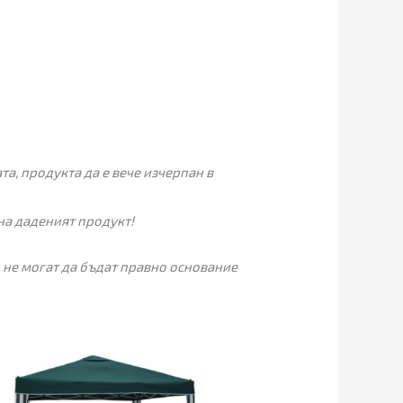
а, продукта да е вече изчерпан в
на даденият продукт!
 не могат да бъдат правно основание