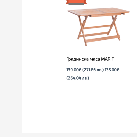
(264.04
(271.86
лв.).
лв.).
Градинска маса MARIT
139.00
€
(271.86 лв.)
135.00
€
(264.04 лв.)