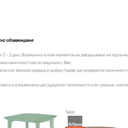
ско обзавеждане
 2 – 5 дни. Възможно е към момента на завършване на поръчкат
пана наличност ще се свържем с Вас.
рта или банков превод е добре първо да проверите наличност 
ивни и е възможно да съдържат неточности или грешки, които
Текущата
Original
Sale!
цена
price
е:
was:
4%
Промо
85.00€
89.00€