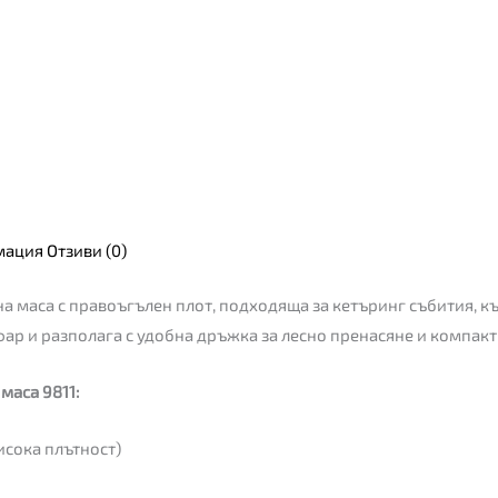
мация
Отзиви (0)
на маса с правоъгълен плот, подходяща за кетъринг събития, к
уфар и разполага с удобна дръжка за лесно пренасяне и компак
маса 9811:
исока плътност)