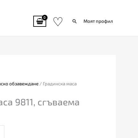
♡
Търси
Моят профил
нско обзавеждане
/ Градинска маса
са 9811, сгъваема