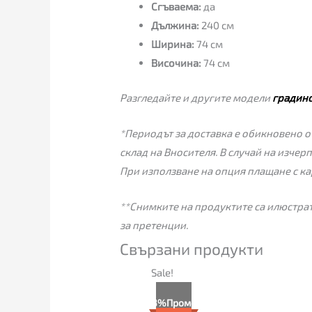
Сгъваема:
да
Дължина:
240 см
Ширина:
74 см
Височина:
74 см
Разгледайте и другите модели
градин
*Периодът за доставка е обикновено от
склад на Вносителя. В случай на изчер
При използване на опция плащане с ка
**Снимките на продуктите са илюстрат
за претенции.
Свързани продукти
Текущата
Original
Sale!
цена
price
е:
was:
3%
Промо
135.00€
139.00€