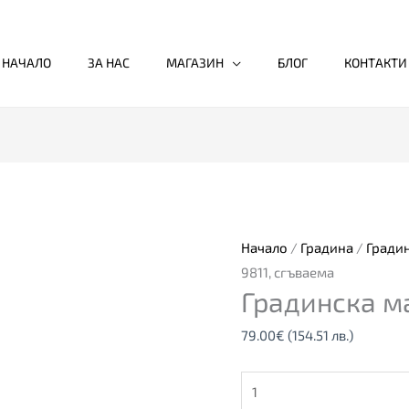
НАЧАЛО
ЗА НАС
МАГАЗИН
БЛОГ
КОНТАКТИ
количество
за
Градинска
маса
Начало
/
Градина
/
Гради
9811,
9811, сгъваема
Градинска ма
сгъваема
79.00
€
(154.51 лв.)