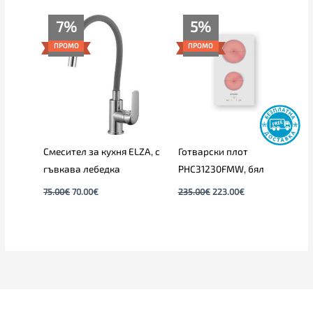
Original
Текущата
Original
Текущата
7%
5%
price
цена
price
цена
was:
е:
was:
е:
ПРОМО
ПРОМО
75.00€.
70.00€.
235.00€.
223.00€.
Смесител за кухня ELZA, с
Готварски плот
гъвкава лебедка
PHC31230FMW, бял
75.00
€
70.00
€
235.00
€
223.00
€