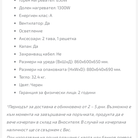
Долен нагревател: 1300W
Енергиен клас: А
Вентилатор: Да
Осветление
Аксесоари: 2 тава, 1 решетка
Капак: Да
Захранващ кабел: Не
Размери на уреда (ВxШxД): 860x600x650 мм.
Размери на опаковката (HxWxD): 880x640x690 мм.
Тегло: 32.4 кг.
Цвят: Черен
Гаранция за физически лица: 2 години
*Периодът за доставка е обикновено от 2 – 5 дни. Възможно е
към момента на завършване на поръчката, продукта да е
вече изчерпан в склад на Вносителя. В случай на изчерпана
наличност ще се свържем с Вас.
При използване на опция плащане с карта или банков превод