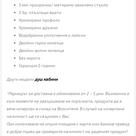
5 мм. прозрачно/ матирано закалено стъкло
2 бр. плъзгащи врати
Хромирани профили
Хромирани дръжки
Водобранни уплътнения и лайсни
Двойни горни колелца
Двойни долни колелца
Без корито
Гаранция 2 години
Други модели
душ кабини
*Периодът за доставка е обикновено от 2 – 5 дни. Възможно е
към момента на завършване на поръчката, продукта да е
вече изчерпан в склад на Вносителя. В случай на изчерпана
наличност ще се свържем с Вас.
При използване на опция плащане с карта или банков превод
е добре първо да проверите наличност на даденият продукт!