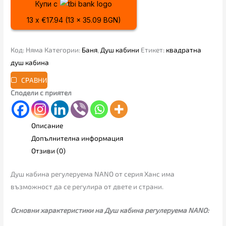
Купи с
13 x €17.94 (13 x 35.09 BGN)
Код:
Няма
Категории:
Баня
,
Душ кабини
Етикет:
квадратна
душ кабина
СРАВНИ
Сподели с приятел
Описание
Допълнителна информация
Отзиви (0)
Душ кабина регулеруема NANO от серия Ханс има
възможност да се регулира от двете и страни.
Основни характеристики на Душ кабина регулеруема NANO: