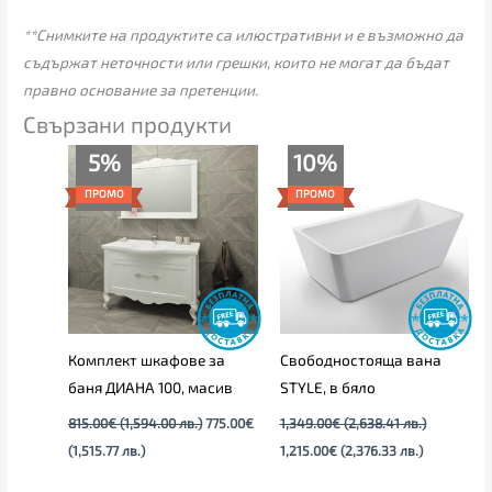
**Снимките на продуктите са илюстративни и е възможно да
съдържат неточности или грешки, които не могат да бъдат
правно основание за претенции.
Свързани продукти
Текущата
Original
Original
Текущата
5%
10%
цена
price
price
цена
е:
was:
was:
е:
ПРОМО
ПРОМО
775.00€
815.00€
1,349.00€
1,215.00€
(1,515.77
(1,594.00
(2,638.41
(2,376.33
лв.).
лв.).
лв.).
лв.).
Комплект шкафове за
Свободностояща вана
баня ДИАНА 100, масив
STYLE, в бяло
815.00
€
(1,594.00 лв.)
775.00
€
1,349.00
€
(2,638.41 лв.)
(1,515.77 лв.)
1,215.00
€
(2,376.33 лв.)