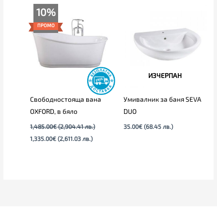
Original
Текущата
10%
price
цена
was:
е:
ПРОМО
1,485.00€
1,335.00€
(2,904.41
(2,611.03
лв.).
лв.).
ИЗЧЕРПАН
Свободностояща вана
Умивалник за баня SEVA
OXFORD, в бяло
DUO
1,485.00
€
(2,904.41 лв.)
35.00
€
(68.45 лв.)
1,335.00
€
(2,611.03 лв.)