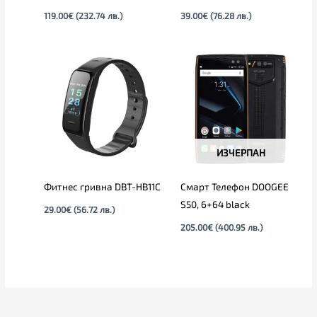
119.00
€
(232.74 лв.)
39.00
€
(76.28 лв.)
ИЗЧЕРПАН
Фитнес гривна DBT-HB11C
Смарт Телефон DOOGEE
S50, 6+64 black
29.00
€
(56.72 лв.)
205.00
€
(400.95 лв.)