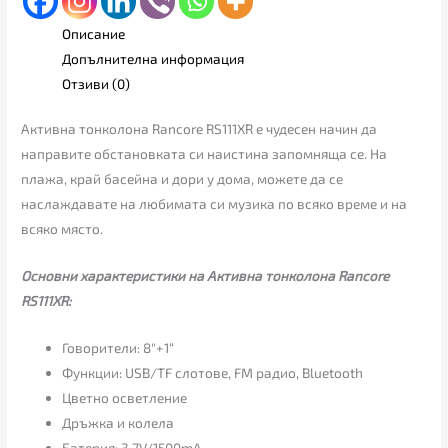
Описание
Допълнителна информация
Отзиви (0)
Активна тонколона Rancore RS111XR е чудесен начин да
направите обстановката си наистина запомняща се. На
плажа, край басейна и дори у дома, можете да се
наслаждавате на любимата си музика по всяко време и на
всяко място.
Основни характеристики на Активна тонколона Rancore
RS111XR:
Говорители: 8″+1“
Функции: USB/TF слотове, FM радио, Bluetooth
Цветно осветление
Дръжка и колелa
Батерия: 3.7V/1500mA