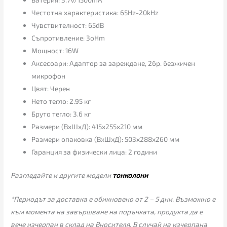
Честотна характеристика: 65Hz-20kHz
Чувствителност: 65dB
Съпротивление: 3oHm
Мощност: 16W
Аксесоари: Адаптор за зареждане, 2бр. безжичен
микрофон
Цвят: Черен
Нето тегло: 2.95 кг
Бруто тегло: 3.6 кг
Размери (ВхШхД): 415x255x210 мм
Размери опаковка (ВхШхД): 503x288x260 мм
Гаранция за физически лица: 2 години
Разгледайте и другите модели
тонколони
*Периодът за доставка е обикновено от 2 – 5 дни. Възможно е
към момента на завършване на поръчката, продукта да е
вече изчерпан в склад на Вносителя. В случай на изчерпана