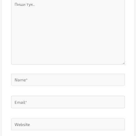
Пиши
тук..
Name*
Email*
Website