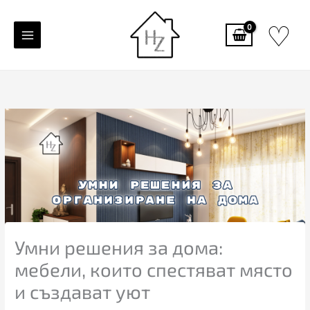
Skip
♡
to
content
Умни решения за дома:
мебели, които спестяват място
и създават уют