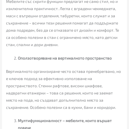
Мебелите със скрити функции предлагат не само стил, но и
изключителна практичност. Легла с вградени чекмеджета,
маси с вътрешни отделения, табуретки, които служат и за
съхранение – всички тези решения помагат да поддържате
дома подреден, без да се отказвате от дизайн и комфорт. Те
са особено полезни в стаи с ограничено място, като детски
стаи, спални и дори дневни.
Оползотворяване на вертикалното пространство
Вертикалното организиране често остава пренебрегвано, но
е ключов подход за ефективно използване на
пространството. Стенни рафтове, високи шкафове,
надвратни етажерки – това са решения, които не заемат
място на пода, но създават допълнително място за
съхранение. Особено полезни са в кухни, бани и коридори.
Мултифункционалност – мебелите, които вършат
повече