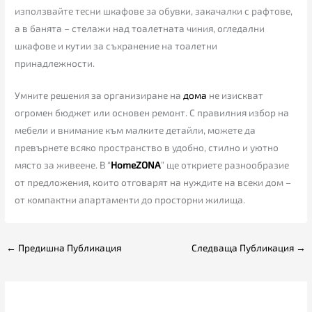
използвайте тесни шкафове за обувки, закачалки с рафтове,
а в банята – стелажи над тоалетната чиния, огледални
шкафове и кутии за съхранение на тоалетни
принадлежности.
Умните решения за организиране на
дома
не изискват
огромен бюджет или основен ремонт. С правилния избор на
мебели и внимание към малките детайли, можете да
превърнете всяко пространство в удобно, стилно и уютно
място за живеене. В “
HomeZONA
” ще откриете разнообразие
от предложения, които отговарят на нуждите на всеки дом –
от компактни апартаменти до просторни жилища.
←
Предишна Публикация
Следваща Публикация
→