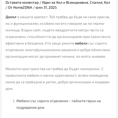
Оставете коментар
/
Идеи за Хол и Всекидневна
,
Спалня
,
Хол
/ От
HomeZONA
/
юли 31, 2025
Домът
е нашата крепост. Той трябва да бъде не само красив,
но и функционален, особено когато говорим за по-малки
жилища. В един свят, където квадратните метри често са
ограничени, способността да организираме пространството
ефективно е безценна. Ето защо умните
мебели
със скрити
отделения, многофункционални решения и добре обмислена
организация могат да променят начина, по който живеем.
Малките пространства не трябва да бъдат компромис. С
правилните мебели и малко креативност, всяко помещение
може да се превърне в уютен, добре организиран и модерен
дом.
Мебели със скрити отделения – тайните герои на
подредения дом