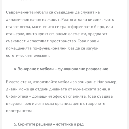
Съвременните мебели са създадени да служат на
динамичния начин на живот. Разтегателни дивани, които
стават легла, маси, които се трансформират в бюро, или
етажерки, които крият сгъваеми елементи, предлагат
гъвкавост и спестяват пространство. Това прави
помещенията по-функционални, без да се изгуби
естетическият елемент.
Зониране с мебели – функционално разделение
Вместо стени, използвайте мебели за зониране. Например,
диван може да отдели дневната от кухненската зона, а
библиотека – домашния офис от спалнята. Това създава
визуален ред и логическа организация в отворените
пространства.
Скритите решения – естетика и ред