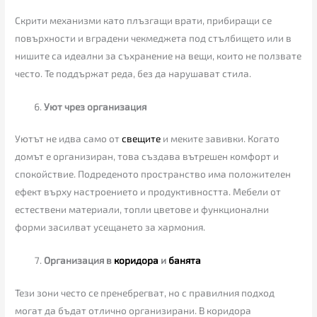
Скрити механизми като плъзгащи врати, прибиращи се
повърхности и вградени чекмеджета под стълбището или в
нишите са идеални за съхранение на вещи, които не ползвате
често. Те поддържат реда, без да нарушават стила.
Уют чрез организация
Уютът не идва само от
свещите
и меките завивки. Когато
домът е организиран, това създава вътрешен комфорт и
спокойствие. Подреденото пространство има положителен
ефект върху настроението и продуктивността. Мебели от
естествени материали, топли цветове и функционални
форми засилват усещането за хармония.
Организация в
коридора
и
банята
Тези зони често се пренебрегват, но с правилния подход
могат да бъдат отлично организирани. В коридора