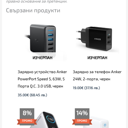
правно основание за претенции.
Свързани продукти
ИЗЧЕРПАН
ИЗЧЕРПАН
Зарядно устройство Anker
Зарядно за телефон Anker
PowerPort Speed 5, 63W, 5
24W, 2-порта, черен
Порта Q.C. 3.0 USB, черен
19.00
€
(37.16 лв.)
35.00
€
(68.45 лв.)
Текущата
Original
Текущата
Original
8%
14%
цена
price
цена
price
е:
was:
е:
was:
ПРОМО
ПРОМО
45.00€
49.00€
25.00€
29.00€