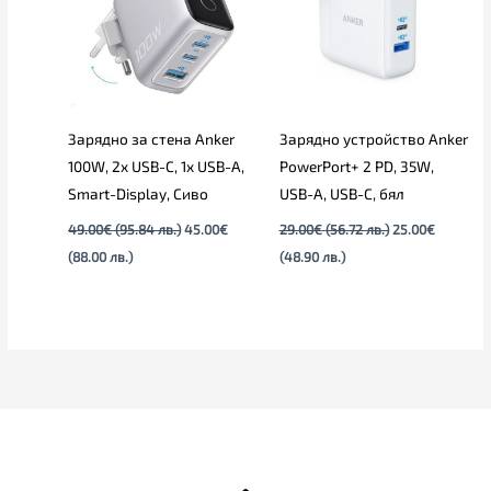
(88.00
(95.84
(48.90
(56.72
лв.).
лв.).
лв.).
лв.).
Зарядно за стена Anker
Зарядно устройство Anker
100W, 2x USB-C, 1x USB-A,
PowerPort+ 2 PD, 35W,
Smart-Display, Сиво
USB-A, USB-C, бял
49.00
€
(95.84 лв.)
45.00
€
29.00
€
(56.72 лв.)
25.00
€
(88.00 лв.)
(48.90 лв.)