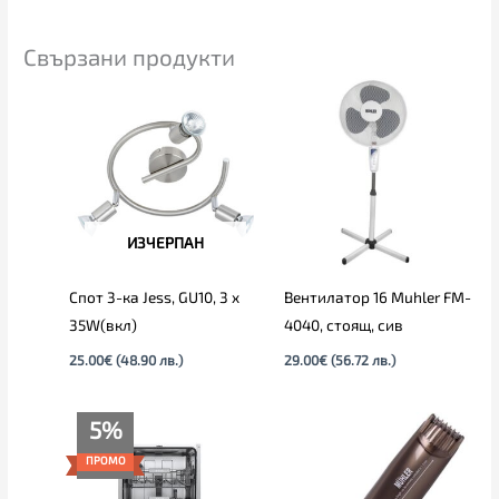
Свързани продукти
ИЗЧЕРПАН
Спот 3-ка Jess, GU10, 3 x
Вентилатор 16 Muhler FM-
35W(вкл)
4040, стоящ, сив
25.00
€
(48.90 лв.)
29.00
€
(56.72 лв.)
Текущата
Original
5%
цена
price
е:
was:
ПРОМО
366.00€
386.00€
(715.83
(754.95