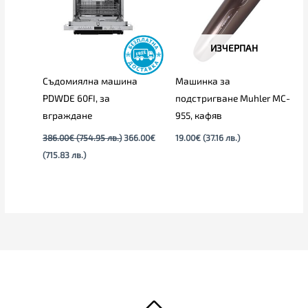
лв.).
лв.).
ИЗЧЕРПАН
Съдомиялна машина
Машинка за
PDWDE 60FI, за
подстригване Muhler MC-
вграждане
955, кафяв
386.00
€
(754.95 лв.)
366.00
€
19.00
€
(37.16 лв.)
(715.83 лв.)