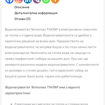
Описание
Допълнителна информация
Отзиви (0)
Водонагревател Termomax TX41WF е електрически смесител
за топла и студена вода. Водонагревателите са удобно и
практично решение за всеки дом. Предимството на
водонагревателя е, че загрява бързо и по-този начин пести
електроенергия. Наличието на топла вода за секунди го
прави перфектният избора за вашият дом. При нас ще
намерите различни модели водонагреватели. С компактните
си размери и стилен дизайн, той е идеалният избор за
вашата кухня, баня, вила, гараж или работилница.
Водонагревател Termomax TX41WF има следните
характеристики:
Електрически смесител за топла и студена вода