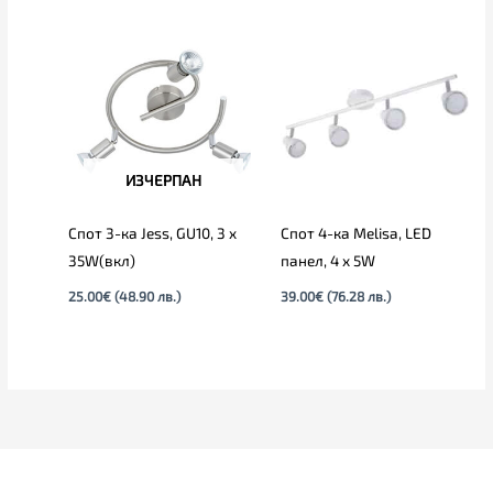
ИЗЧЕРПАН
Спот 3-ка Jess, GU10, 3 x
Спот 4-ка Melisa, LED
35W(вкл)
панел, 4 х 5W
25.00
€
(48.90 лв.)
39.00
€
(76.28 лв.)