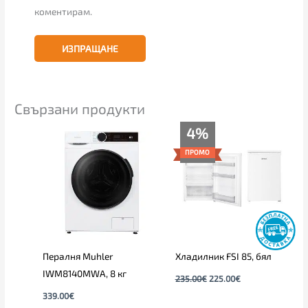
коментирам.
Свързани продукти
Original
Текущата
4%
price
цена
was:
е:
ПРОМО
235.00€.
225.00€.
Пералня Muhler
Хладилник FSI 85, бял
IWM8140MWA, 8 кг
235.00
€
225.00
€
339.00
€