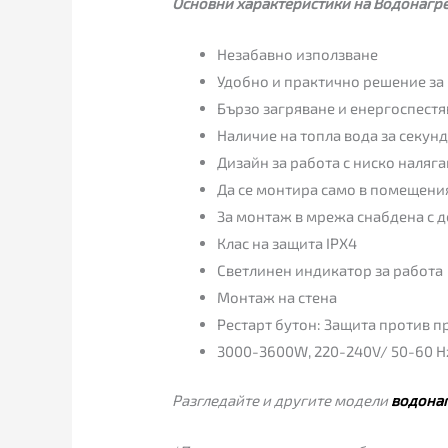
Основни характеристики на Водонагре
Незабавно използване
Удобно и практично решение за
Бързо загряване и енергоспест
Наличие на топла вода за секун
Дизайн за работа с ниско наляг
Да се монтира само в помещения
За монтаж в мрежа снабдена с 
Клас на защита IPX4
Светлинен индикатор за работа
Монтаж на стена
Рестарт бутон: Защита против п
3000-3600W, 220-240V/ 50-60 H
Разгледайте и другите модели
водона