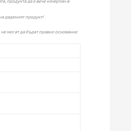
а, продукта да е вече изчерпан в
на даденият продукт!
 не могат да бъдат правно основание