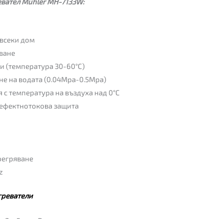
вател Muhler MH-7133W:
 всеки дом
яване
ди (температура 30-60°C)
ане на водата (0.04Mpa-0.5Mpa)
 с температура на въздуха над 0°C
дефектнотокова защита
регряване
z
греватели