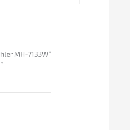
uhler MH-7133W”
с
*