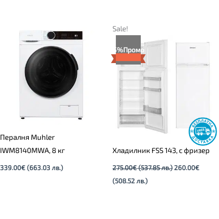
Текущата
Original
Sale!
цена
price
е:
was:
5%
Промо
260.00€
275.00€
(508.52
(537.85
лв.).
лв.).
Пералня Muhler
IWM8140MWA, 8 кг
Хладилник FSS 143, с фризер
339.00
€
(663.03 лв.)
275.00
€
(537.85 лв.)
260.00
€
(508.52 лв.)