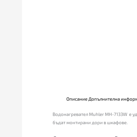
Описание
Допълнителна инфор
Водонагревател Muhler MH-7133W е удо
бъдат монтирани дори в шкафове.