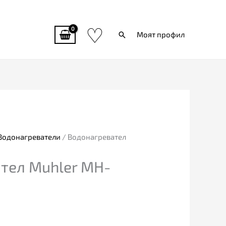
♡
Търси
Моят профил
Водонагреватели
/ Водонагревател
тел Muhler MH-