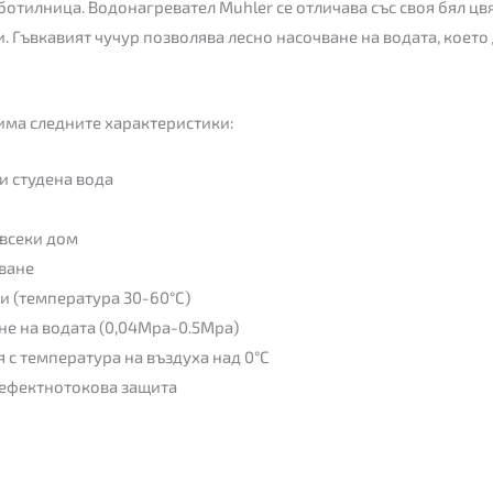
аботилница. Водонагревател Muhler се отличава със своя бял цвя
. Гъвкавият чучур позволява лесно насочване на водата, коет
има следните характеристики:
и студена вода
 всеки дом
яване
ди (температура 30-60°C)
ане на водата (0,04Mpa-0.5Mpa)
 с температура на въздуха над 0°C
дефектнотокова защита