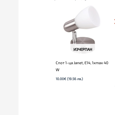
ИЗЧЕРПАН
Спот 1-ца Janet, E14, 1xmax 40
W
10.00
€
(19.56 лв.)