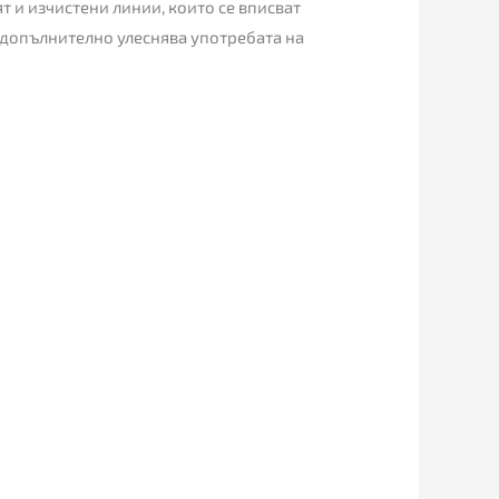
т и изчистени линии, които се вписват
о допълнително улеснява употребата на