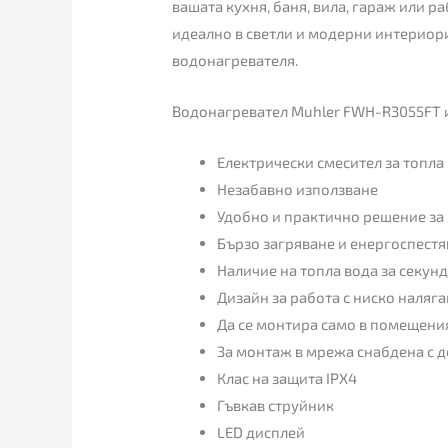
вашата кухня, баня, вила, гараж или р
идеално в светли и модерни интериори
водонагревателя.
Водонагревател Muhler FWH-R3055FT 
Електрически смесител за топла 
Незабавно използване
Удобно и практично решение за
Бързо загряване и енергоспест
Наличие на топла вода за секун
Дизайн за работа с ниско наляг
Да се монтира само в помещения
За монтаж в мрежа снабдена с 
Клас на защита IPX4
Гъвкав струйник
LED дисплей