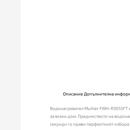
Описание
Допълнителна инфор
Водонагревател Muhler FWH-R3055FT е 
за всеки дом. Предимството на водонаг
секунди го прави перфектният избора 