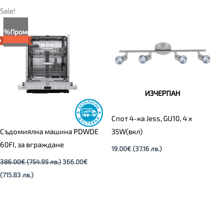
Текущата
Original
Sale!
цена
price
е:
was:
5%
Промо
366.00€
386.00€
(715.83
(754.95
лв.).
лв.).
ИЗЧЕРПАН
Спот 4-ка Jess, GU10, 4 x
Съдомиялна машина PDWDE
35W(вкл)
60FI, за вграждане
19.00
€
(37.16 лв.)
386.00
€
(754.95 лв.)
366.00
€
(715.83 лв.)