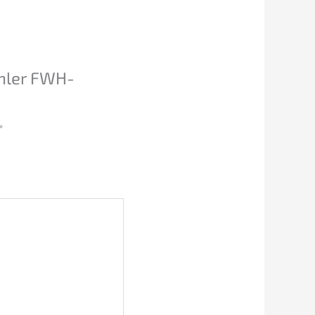
hler FWH-
*