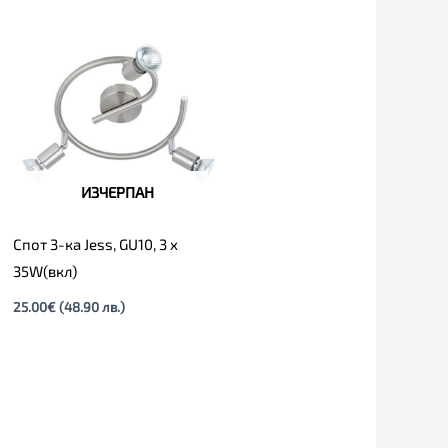
ИЗЧЕРПАН
Спот 3-ка Jess, GU10, 3 x
35W(вкл)
25.00
€
(48.90 лв.)