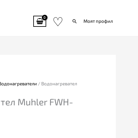
♡
Търси
Моят профил
Водонагреватели
/ Водонагревател
тел Muhler FWH-