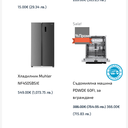
15.00
€
(29.34 лв.)
Текущата
Original
Sale!
цена
price
е:
was:
5%
Промо
366.00€
386.00€
(715.83
(754.95
лв.).
лв.).
Хладилник Muhler
NF450SBSIE
Съдомиялна машина
PDWDE 60FI, за
549.00
€
(1,073.75 лв.)
вграждане
386.00
€
(754.95 лв.)
366.00
€
(715.83 лв.)