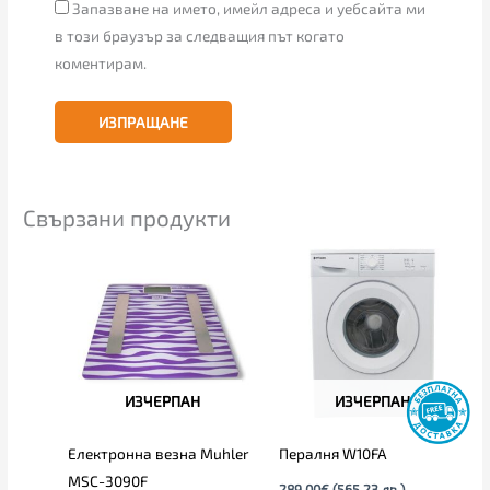
Запазване на името, имейл адреса и уебсайта ми
в този браузър за следващия път когато
коментирам.
Свързани продукти
ИЗЧЕРПАН
ИЗЧЕРПАН
Електронна везна Muhler
Пералня W10FA
MSC-3090F
289.00
€
(565.23 лв.)