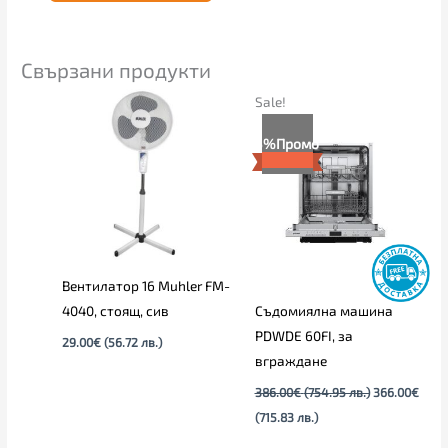
Свързани продукти
Текущата
Original
Sale!
цена
price
е:
was:
5%
Промо
366.00€
386.00€
(715.83
(754.95
лв.).
лв.).
Вентилатор 16 Muhler FM-
4040, стоящ, сив
Съдомиялна машина
PDWDE 60FI, за
29.00
€
(56.72 лв.)
вграждане
386.00
€
(754.95 лв.)
366.00
€
(715.83 лв.)