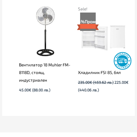
Текущата
Original
Sale!
цена
price
е:
was:
4%
Промо
225.00€
235.00€
(440.06
(459.62
лв.).
лв.).
Вентилатор 18 Muhler FM-
8118D, стоящ,
Хладилник FSI 85, бял
индустриален
235.00
€
(459.62 лв.)
225.00
€
45.00
€
(88.00 лв.)
(440.06 лв.)