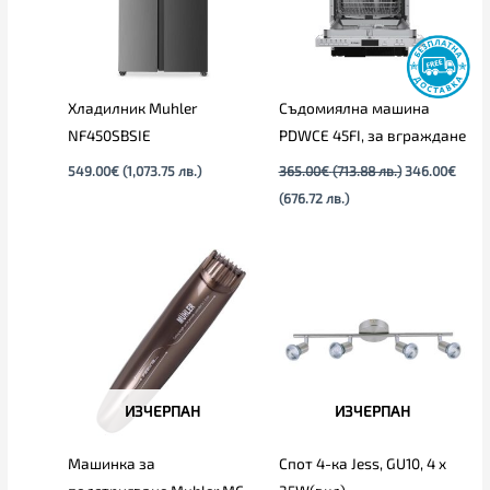
Хладилник Muhler
Съдомиялна машина
NF450SBSIE
PDWCE 45FI, за вграждане
549.00
€
(1,073.75 лв.)
365.00
€
(713.88 лв.)
346.00
€
(676.72 лв.)
ИЗЧЕРПАН
ИЗЧЕРПАН
Машинка за
Спот 4-ка Jess, GU10, 4 x