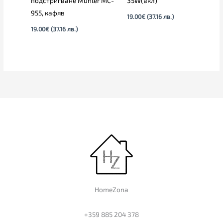
подстригване Muhler MC-
35W(вкл)
955, кафяв
19.00
€
(37.16 лв.)
19.00
€
(37.16 лв.)
HomeZona
+359 885 204 378