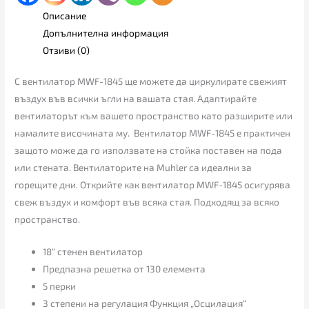
Описание
Допълнителна информация
Отзиви (0)
С вентилатор MWF-1845 ще можете да циркулирате свежият
въздух във всички ъгли на вашата стая. Адаптирайте
вентилаторът към вашето пространство като разширите или
намалите височината му. Вентилатор MWF-1845 е практичен
защото може да го използвате на стойка поставен на пода
или стената. Вентилаторите на Muhler са идеални за
горещите дни. Открийте как вентилатор MWF-1845 осигурява
свеж въздух и комфорт във всяка стая. Подходящ за всяко
пространство.
18“ стенен вентилатор
Предпазна решетка от 130 елемента
5 перки
3 степени на регулация Функция „Осцилация“