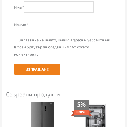
Име
*
Имейл
*
Запазване на името, имейл адреса и уебсайта ми
в този браузър за следващия път когато
коментирам.
Свързани продукти
Текущата
Original
5%
цена
price
е:
was:
ПРОМО
346.00€
365.00€
(676.72
(713.88
лв.).
лв.).