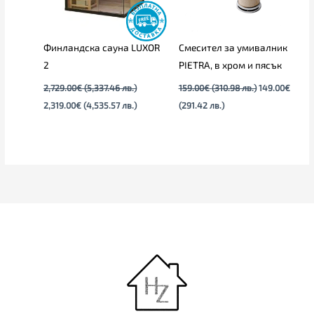
Финландска сауна LUXOR
Смесител за умивалник
2
PIETRA, в хром и пясък
2,729.00
€
(5,337.46 лв.)
159.00
€
(310.98 лв.)
149.00
€
2,319.00
€
(4,535.57 лв.)
(291.42 лв.)